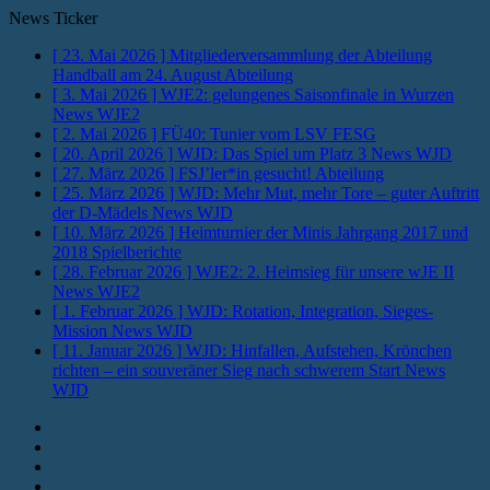
News Ticker
[ 23. Mai 2026 ]
Mitgliederversammlung der Abteilung
Handball am 24. August
Abteilung
[ 3. Mai 2026 ]
WJE2: gelungenes Saisonfinale in Wurzen
News WJE2
[ 2. Mai 2026 ]
FÜ40: Tunier vom LSV
FESG
[ 20. April 2026 ]
WJD: Das Spiel um Platz 3
News WJD
[ 27. März 2026 ]
FSJ’ler*in gesucht!
Abteilung
[ 25. März 2026 ]
WJD: Mehr Mut, mehr Tore – guter Auftritt
der D-Mädels
News WJD
[ 10. März 2026 ]
Heimturnier der Minis Jahrgang 2017 und
2018
Spielberichte
[ 28. Februar 2026 ]
WJE2: 2. Heimsieg für unsere wJE II
News WJE2
[ 1. Februar 2026 ]
WJD: Rotation, Integration, Sieges-
Mission
News WJD
[ 11. Januar 2026 ]
WJD: Hinfallen, Aufstehen, Krönchen
richten – ein souveräner Sieg nach schwerem Start
News
WJD
Instagram
Fotos
Facebook
Youtube