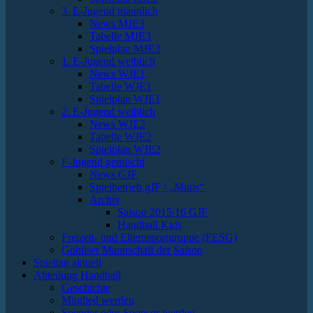
3. E-Jugend männlich
News MJE3
Tabelle MJE3
Spielplan MJE3
1. E-Jugend weiblich
News WJE1
Tabelle WJE1
Spielplan WJE1
2. E-Jugend weiblich
News WJE2
Tabelle WJE2
Spielplan WJE2
F-Jugend gemischt
News GJF
Spielbetrieb gJF / „Minis“
Archiv
Saison 2015/16 GJF
Handball Kids
Freizeit- und Elternsportgruppe (FESG)
Gohliser Mannschaft der Saison
Spieltag aktuell
Abteilung Handball
Geschichte
Mitglied werden
Spender oder Sponsor werden