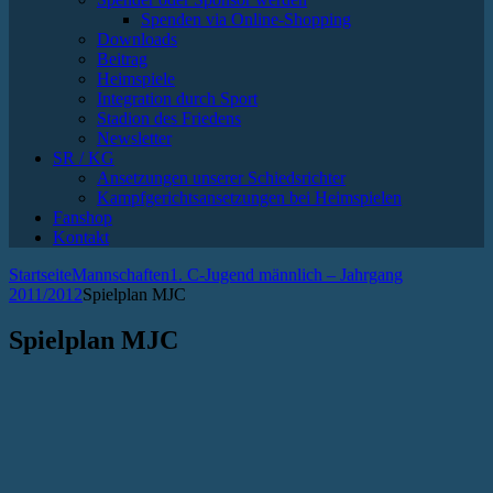
Spenden via Online-Shopping
Downloads
Beitrag
Heimspiele
Integration durch Sport
Stadion des Friedens
Newsletter
SR / KG
Ansetzungen unserer Schiedsrichter
Kampfgerichtsansetzungen bei Heimspielen
Fanshop
Kontakt
Startseite
Mannschaften
1. C-Jugend männlich – Jahrgang
2011/2012
Spielplan MJC
Spielplan MJC