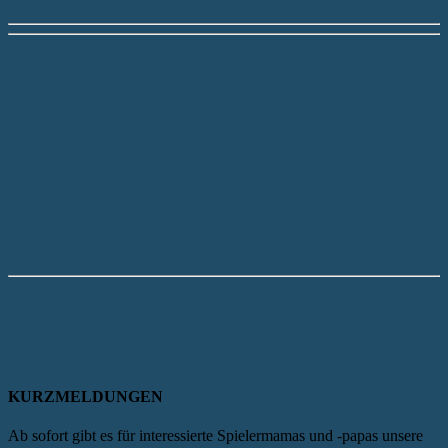
KURZMELDUNGEN
Ab sofort gibt es für interessierte Spielermamas und -papas unsere