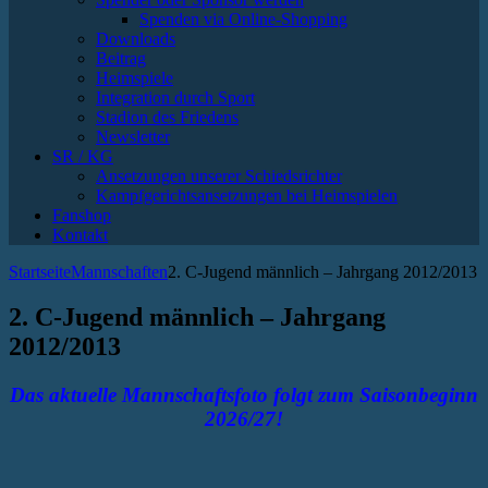
Spenden via Online-Shopping
Downloads
Beitrag
Heimspiele
Integration durch Sport
Stadion des Friedens
Newsletter
SR / KG
Ansetzungen unserer Schiedsrichter
Kampfgerichtsansetzungen bei Heimspielen
Fanshop
Kontakt
Startseite
Mannschaften
2. C-Jugend männlich – Jahrgang 2012/2013
2. C-Jugend männlich – Jahrgang
2012/2013
Das aktuelle Mannschaftsfoto folgt zum Saisonbeginn
2026/27!