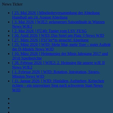
News Ticker
[ 23. Mai 2026 ]
Mitgliederversammlung der Abteilung
Handball am 24. August
Abteilung
[ 3. Mai 2026 ]
WJE2: gelungenes Saisonfinale in Wurzen
News WJE2
[ 2. Mai 2026 ]
FÜ40: Tunier vom LSV
FESG
[ 20. April 2026 ]
WJD: Das Spiel um Platz 3
News WJD
[ 27. März 2026 ]
FSJ’ler*in gesucht!
Abteilung
[ 25. März 2026 ]
WJD: Mehr Mut, mehr Tore – guter Auftritt
der D-Mädels
News WJD
[ 10. März 2026 ]
Heimturnier der Minis Jahrgang 2017 und
2018
Spielberichte
[ 28. Februar 2026 ]
WJE2: 2. Heimsieg für unsere wJE II
News WJE2
[ 1. Februar 2026 ]
WJD: Rotation, Integration, Sieges-
Mission
News WJD
[ 11. Januar 2026 ]
WJD: Hinfallen, Aufstehen, Krönchen
richten – ein souveräner Sieg nach schwerem Start
News
WJD
Instagram
Fotos
Facebook
Youtube