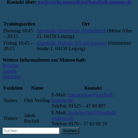
Kontakt über:
nachwuchs.maennlich@handball-mogono.de
Trainingszeiten
Ort
Dienstag 18:45
Sporthalle Oberschule Wiederitzsch
(Messe Allee
– 20:15
21, 04158 Leipzig)
Freitag 18:45 –
Sporthalle Wahren, GS am Auensee
(Stahmelner
20:15
Straße 1, 04159 Leipzig)
Weitere Informationen zur Mannschaft:
Berichte
Tabelle
Spielplan
Funktion
Name
Kontakt
E-Mail:
finn.neiding@handball-
Trainer
Finn Neiding
mogono.de
Telefon: 01525 – 47 80 807
E-Mail:
jakob.buchelt@handball-
Jakob
Trainer
mogono.de
Buchelt
Telefon: 0176 – 57 62 08 16
Suchen
nach: