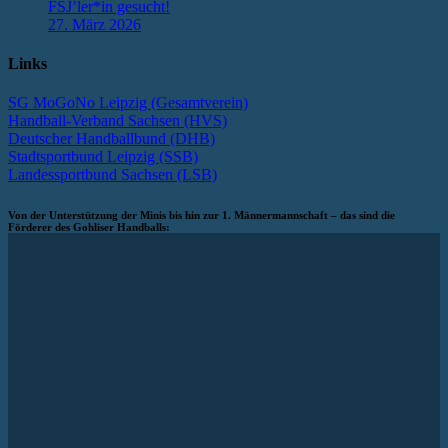
FSJ’ler*in gesucht!
27. März 2026
Links
SG MoGoNo Leipzig (Gesamtverein)
Handball-Verband Sachsen (HVS)
Deutscher Handballbund (DHB)
Stadtsportbund Leipzig (SSB)
Landessportbund Sachsen (LSB)
Von der Unterstützung der Minis bis hin zur 1. Männermannschaft – das sind die
Förderer des Gohliser Handballs: