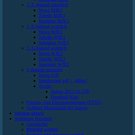
3. E-Jugend männlich
News MJE3
Tabelle MJE3
Spielplan MJE3
1. E-Jugend weiblich
News WJE1
Tabelle WJE1
Spielplan WJE1
2. E-Jugend weiblich
News WJE2
Tabelle WJE2
Spielplan WJE2
F-Jugend gemischt
News GJF
Spielbetrieb gJF / „Minis“
Archiv
Saison 2015/16 GJF
Handball Kids
Freizeit- und Elternsportgruppe (FESG)
Gohliser Mannschaft der Saison
Spieltag aktuell
Abteilung Handball
Geschichte
Mitglied werden
Spender oder Sponsor werden