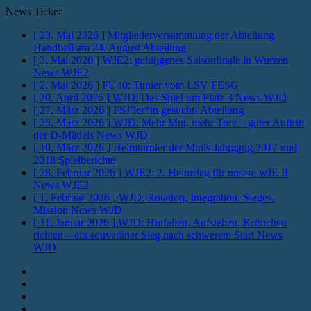
News Ticker
[ 23. Mai 2026 ]
Mitgliederversammlung der Abteilung
Handball am 24. August
Abteilung
[ 3. Mai 2026 ]
WJE2: gelungenes Saisonfinale in Wurzen
News WJE2
[ 2. Mai 2026 ]
FÜ40: Tunier vom LSV
FESG
[ 20. April 2026 ]
WJD: Das Spiel um Platz 3
News WJD
[ 27. März 2026 ]
FSJ’ler*in gesucht!
Abteilung
[ 25. März 2026 ]
WJD: Mehr Mut, mehr Tore – guter Auftritt
der D-Mädels
News WJD
[ 10. März 2026 ]
Heimturnier der Minis Jahrgang 2017 und
2018
Spielberichte
[ 28. Februar 2026 ]
WJE2: 2. Heimsieg für unsere wJE II
News WJE2
[ 1. Februar 2026 ]
WJD: Rotation, Integration, Sieges-
Mission
News WJD
[ 11. Januar 2026 ]
WJD: Hinfallen, Aufstehen, Krönchen
richten – ein souveräner Sieg nach schwerem Start
News
WJD
Instagram
Fotos
Facebook
Youtube