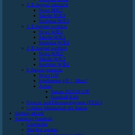
3. E-Jugend männlich
News MJE3
Tabelle MJE3
Spielplan MJE3
1. E-Jugend weiblich
News WJE1
Tabelle WJE1
Spielplan WJE1
2. E-Jugend weiblich
News WJE2
Tabelle WJE2
Spielplan WJE2
F-Jugend gemischt
News GJF
Spielbetrieb gJF / „Minis“
Archiv
Saison 2015/16 GJF
Handball Kids
Freizeit- und Elternsportgruppe (FESG)
Gohliser Mannschaft der Saison
Spieltag aktuell
Abteilung Handball
Geschichte
Mitglied werden
Spender oder Sponsor werden