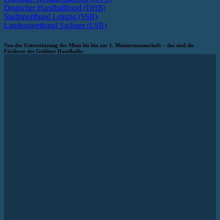
Deutscher Handballbund (DHB)
Stadtsportbund Leipzig (SSB)
Landessportbund Sachsen (LSB)
Von der Unterstützung der Minis bis hin zur 1. Männermannschaft – das sind die
Förderer des Gohliser Handballs: