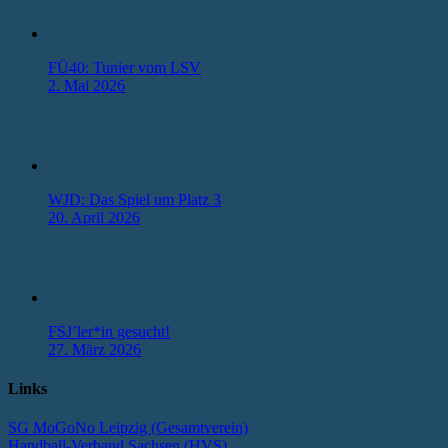
FÜ40: Tunier vom LSV
2. Mai 2026
WJD: Das Spiel um Platz 3
20. April 2026
FSJ’ler*in gesucht!
27. März 2026
Links
SG MoGoNo Leipzig (Gesamtverein)
Handball-Verband Sachsen (HVS)