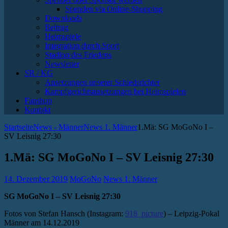
Spenden via Online-Shopping
Downloads
Beitrag
Heimspiele
Integration durch Sport
Stadion des Friedens
Newsletter
SR / KG
Ansetzungen unserer Schiedsrichter
Kampfgerichtsansetzungen bei Heimspielen
Fanshop
Kontakt
Startseite
News - Männer
News 1. Männer
1.Mä: SG MoGoNo I –
SV Leisnig 27:30
1.Mä: SG MoGoNo I – SV Leisnig 27:30
14. Dezember 2019
MoGoNo
News 1. Männer
SG MoGoNo I – SV Leisnig 27:30
Fotos von Stefan Hansch (Instagram:
918_picture
) – Leipzig-Pokal
Männer am 14.12.2019