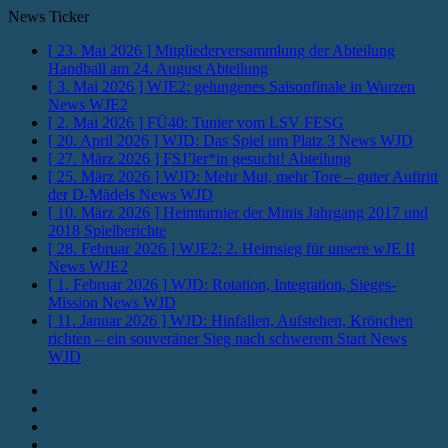
News Ticker
[ 23. Mai 2026 ]
Mitgliederversammlung der Abteilung
Handball am 24. August
Abteilung
[ 3. Mai 2026 ]
WJE2: gelungenes Saisonfinale in Wurzen
News WJE2
[ 2. Mai 2026 ]
FÜ40: Tunier vom LSV
FESG
[ 20. April 2026 ]
WJD: Das Spiel um Platz 3
News WJD
[ 27. März 2026 ]
FSJ’ler*in gesucht!
Abteilung
[ 25. März 2026 ]
WJD: Mehr Mut, mehr Tore – guter Auftritt
der D-Mädels
News WJD
[ 10. März 2026 ]
Heimturnier der Minis Jahrgang 2017 und
2018
Spielberichte
[ 28. Februar 2026 ]
WJE2: 2. Heimsieg für unsere wJE II
News WJE2
[ 1. Februar 2026 ]
WJD: Rotation, Integration, Sieges-
Mission
News WJD
[ 11. Januar 2026 ]
WJD: Hinfallen, Aufstehen, Krönchen
richten – ein souveräner Sieg nach schwerem Start
News
WJD
Instagram
Fotos
Facebook
Youtube