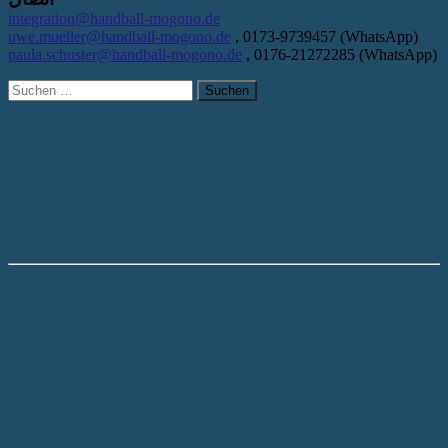
integration@handball-mogono.de
uwe.mueller@handball-mogono.de
, 0173-9739457 (WhatsApp)
paula.schuster@handball-mogono.de
, 0176-21272285 (WhatsApp)
Suchen
nach: