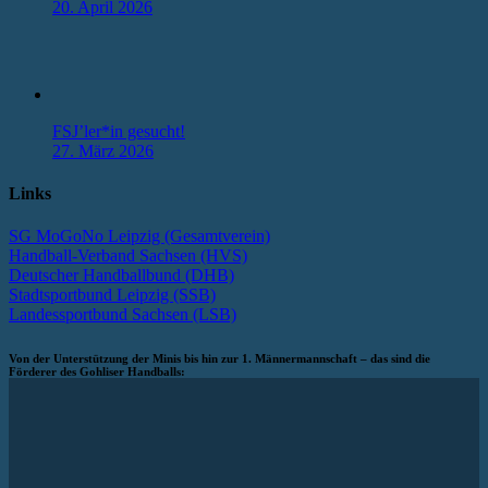
20. April 2026
FSJ’ler*in gesucht!
27. März 2026
Links
SG MoGoNo Leipzig (Gesamtverein)
Handball-Verband Sachsen (HVS)
Deutscher Handballbund (DHB)
Stadtsportbund Leipzig (SSB)
Landessportbund Sachsen (LSB)
Von der Unterstützung der Minis bis hin zur 1. Männermannschaft – das sind die
Förderer des Gohliser Handballs: