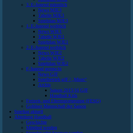
3. E-Jugend männlich
News MJE3
Tabelle MJE3
Spielplan MJE3
1. E-Jugend weiblich
News WJE1
Tabelle WJE1
Spielplan WJE1
2. E-Jugend weiblich
News WJE2
Tabelle WJE2
Spielplan WJE2
F-Jugend gemischt
News GJF
Spielbetrieb gJF / „Minis“
Archiv
Saison 2015/16 GJF
Handball Kids
Freizeit- und Elternsportgruppe (FESG)
Gohliser Mannschaft der Saison
Spieltag aktuell
Abteilung Handball
Geschichte
Mitglied werden
Spender oder Sponsor werden