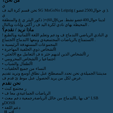
من نحن؟
ي
نحن قسم كرة اليد ف SG MoGoNo Leipzig ( ي حوال2500عضو ).
ي
لدينا حوال400عضو نشط. من6إل60)+( ذكور اليثر ي غ والمنطقة
المحيطة بهاي نادي لكرة اليد ف ر أكثي وإناث وبالتال .
ماذا نريد / نقدم؟
! ي النادي الرياضي االندماج ف ودعم وتعلم اللغة األلمانية وبالطبع
االستمتاع بالرياضات المجتمعيةي ومعها االندماج االجتماع .
المجموعات المستهدفة الرئيسية ه
• األشخاص ذوي الخلفية المهاجرة
• ر األشخاص الذين لديهم خثر ة ف التعامل مع الالجئي
• اجتماعيا ر األشخاص المحرومي
• األطفال والشباب
• النساء من جميع الخلفيات
مدينتنا الجميلةي نحن نحدد المصطلح عىل نطاق أوسع ونريد تقديم
عرض لكل من يريد الحصول عىل موط ئ قدم ف.
نحن نقدم
• ر مجتمع كبث
• الرياضات الجماعيةي معا ف
• ف بها „االندماج من خالل الرياضةرجمعية دعم معث“ LSB
وDOSB
• دعم اللغة
اتصال