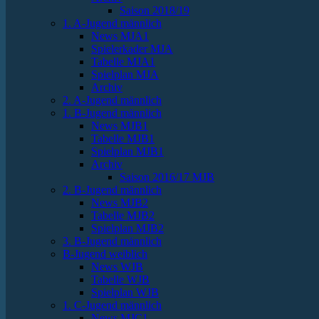
Saison 2018/19
1. A-Jugend männlich
News MJA1
Spielerkader MJA
Tabelle MJA1
Spielplan MJA
Archiv
2. A-Jugend männlich
1. B-Jugend männlich
News MJB1
Tabelle MJB1
Spielplan MJB1
Archiv
Saison 2016/17 MJB
2. B-Jugend männlich
News MJB2
Tabelle MJB2
Spielplan MJB2
3. B-Jugend männlich
B-Jugend weiblich
News WJB
Tabelle WJB
Spielplan WJB
1. C-Jugend männlich
News MJC1