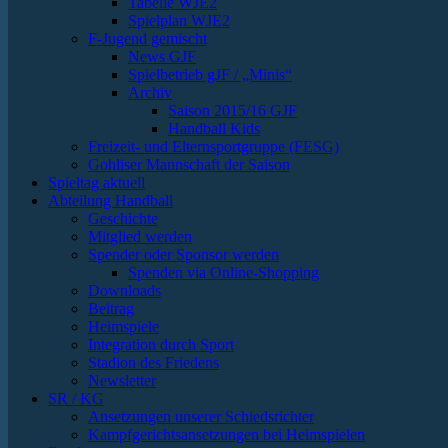
Tabelle WJE2
Spielplan WJE2
F-Jugend gemischt
News GJF
Spielbetrieb gJF / „Minis“
Archiv
Saison 2015/16 GJF
Handball Kids
Freizeit- und Elternsportgruppe (FESG)
Gohliser Mannschaft der Saison
Spieltag aktuell
Abteilung Handball
Geschichte
Mitglied werden
Spender oder Sponsor werden
Spenden via Online-Shopping
Downloads
Beitrag
Heimspiele
Integration durch Sport
Stadion des Friedens
Newsletter
SR / KG
Ansetzungen unserer Schiedsrichter
Kampfgerichtsansetzungen bei Heimspielen