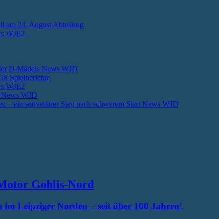
ll am 24. August
Abteilung
s WJE2
 der D-Mädels
News WJD
018
Spielberichte
s WJE2
n
News WJD
en – ein souveräner Sieg nach schwerem Start
News WJD
Motor Gohlis-Nord
 im Leipziger Norden − seit über 100 Jahren!