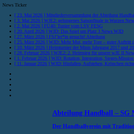
News Ticker
[ 23. Mai 2026 ]
Mitgliederversammlung der Abteilung Handba
[ 3. Mai 2026 ]
WJE2: gelungenes Saisonfinale in Wurzen
New
[ 2. Mai 2026 ]
FÜ40: Tunier vom LSV
FESG
[ 20. April 2026 ]
WJD: Das Spiel um Platz 3
News WJD
[ 27. März 2026 ]
FSJ’ler*in gesucht!
Abteilung
[ 25. März 2026 ]
WJD: Mehr Mut, mehr Tore – guter Auftritt
[ 10. März 2026 ]
Heimturnier der Minis Jahrgang 2017 und 2
[ 28. Februar 2026 ]
WJE2: 2. Heimsieg für unsere wJE II
New
[ 1. Februar 2026 ]
WJD: Rotation, Integration, Sieges-Missio
[ 11. Januar 2026 ]
WJD: Hinfallen, Aufstehen, Krönchen richt
Instagram
Fotos
Facebook
Youtube
RSS
Abteilung Handball – SG 
Der Handballverein mit Tradition