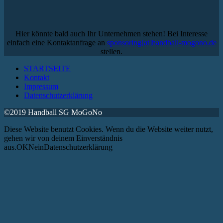
Hier könnte bald auch Ihr Unternehmen stehen! Bei Interesse
einfach eine Kontaktanfrage an
sponsoring[at]handball-mogono.de
stellen.
STARTSEITE
Kontakt
Impressum
Datenschutzerklärung
©2019 Handball SG MoGoNo
Diese Website benutzt Cookies. Wenn du die Website weiter nutzt,
gehen wir von deinem Einverständnis
aus.OKNeinDatenschutzerklärung