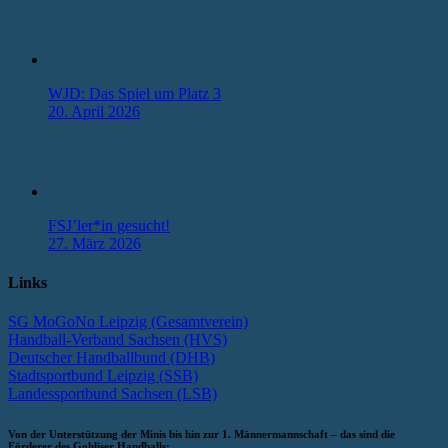
WJD: Das Spiel um Platz 3
20. April 2026
FSJ’ler*in gesucht!
27. März 2026
Links
SG MoGoNo Leipzig (Gesamtverein)
Handball-Verband Sachsen (HVS)
Deutscher Handballbund (DHB)
Stadtsportbund Leipzig (SSB)
Landessportbund Sachsen (LSB)
Von der Unterstützung der Minis bis hin zur 1. Männermannschaft – das sind die
Förderer des Gohliser Handballs: