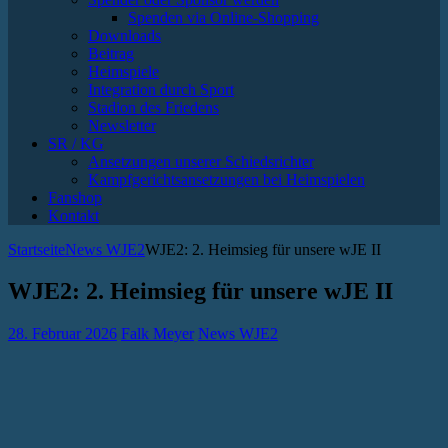
Spenden via Online-Shopping
Downloads
Beitrag
Heimspiele
Integration durch Sport
Stadion des Friedens
Newsletter
SR / KG
Ansetzungen unserer Schiedsrichter
Kampfgerichtsansetzungen bei Heimspielen
Fanshop
Kontakt
Startseite
News WJE2
WJE2: 2. Heimsieg für unsere wJE II
WJE2: 2. Heimsieg für unsere wJE II
28. Februar 2026
Falk Meyer
News WJE2