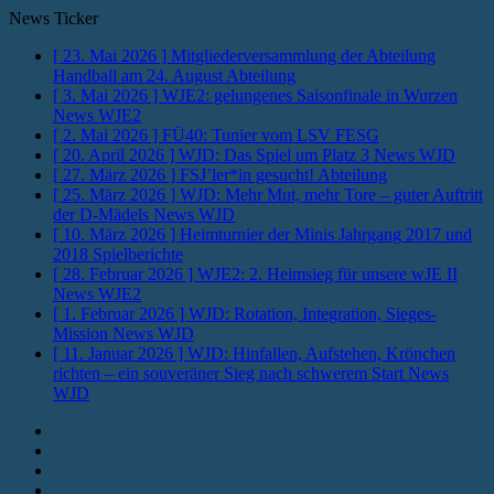
News Ticker
[ 23. Mai 2026 ]
Mitgliederversammlung der Abteilung
Handball am 24. August
Abteilung
[ 3. Mai 2026 ]
WJE2: gelungenes Saisonfinale in Wurzen
News WJE2
[ 2. Mai 2026 ]
FÜ40: Tunier vom LSV
FESG
[ 20. April 2026 ]
WJD: Das Spiel um Platz 3
News WJD
[ 27. März 2026 ]
FSJ’ler*in gesucht!
Abteilung
[ 25. März 2026 ]
WJD: Mehr Mut, mehr Tore – guter Auftritt
der D-Mädels
News WJD
[ 10. März 2026 ]
Heimturnier der Minis Jahrgang 2017 und
2018
Spielberichte
[ 28. Februar 2026 ]
WJE2: 2. Heimsieg für unsere wJE II
News WJE2
[ 1. Februar 2026 ]
WJD: Rotation, Integration, Sieges-
Mission
News WJD
[ 11. Januar 2026 ]
WJD: Hinfallen, Aufstehen, Krönchen
richten – ein souveräner Sieg nach schwerem Start
News
WJD
Instagram
Fotos
Facebook
Youtube