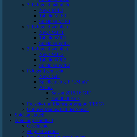
3. E-Jugend männlich
News MJE3
Tabelle MJE3
Spielplan MJE3
1. E-Jugend weiblich
News WJE1
Tabelle WJE1
Spielplan WJE1
2. E-Jugend weiblich
News WJE2
Tabelle WJE2
Spielplan WJE2
F-Jugend gemischt
News GJF
Spielbetrieb gJF / „Minis“
Archiv
Saison 2015/16 GJF
Handball Kids
Freizeit- und Elternsportgruppe (FESG)
Gohliser Mannschaft der Saison
Spieltag aktuell
Abteilung Handball
Geschichte
Mitglied werden
Spender oder Sponsor werden