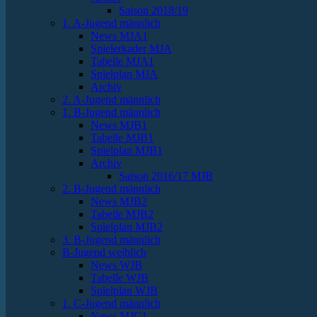
Saison 2018/19
1. A-Jugend männlich
News MJA1
Spielerkader MJA
Tabelle MJA1
Spielplan MJA
Archiv
2. A-Jugend männlich
1. B-Jugend männlich
News MJB1
Tabelle MJB1
Spielplan MJB1
Archiv
Saison 2016/17 MJB
2. B-Jugend männlich
News MJB2
Tabelle MJB2
Spielplan MJB2
3. B-Jugend männlich
B-Jugend weiblich
News WJB
Tabelle WJB
Spielplan WJB
1. C-Jugend männlich
News MJC1