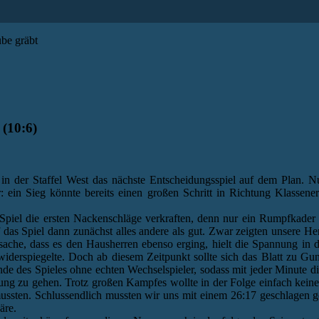
be gräbt
(10:6)
n der Staffel West das nächste Entscheidungsspiel auf dem Plan. 
ein Sieg könnte bereits einen großen Schritt in Richtung Klassene
m Spiel die ersten Nackenschläge verkraften, denn nur ein Rumpfkader
as Spiel dann zunächst alles andere als gut. Zwar zeigten unsere He
atsache, dass es den Hausherren ebenso erging, hielt die Spannung in 
widerspiegelte. Doch ab diesem Zeitpunkt sollte sich das Blatt zu 
e des Spieles ohne echten Wechselspieler, sodass mit jeder Minute d
ührung zu gehen. Trotz großen Kampfes wollte in der Folge einfach ke
mussten. Schlussendlich mussten wir uns mit einem 26:17 geschlagen
äre.