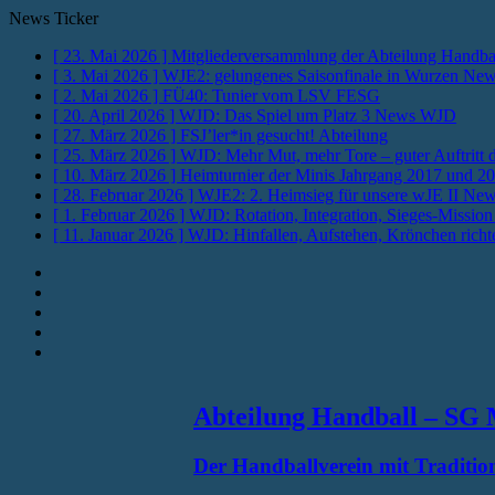
News Ticker
[ 23. Mai 2026 ]
Mitgliederversammlung der Abteilung Handba
[ 3. Mai 2026 ]
WJE2: gelungenes Saisonfinale in Wurzen
New
[ 2. Mai 2026 ]
FÜ40: Tunier vom LSV
FESG
[ 20. April 2026 ]
WJD: Das Spiel um Platz 3
News WJD
[ 27. März 2026 ]
FSJ’ler*in gesucht!
Abteilung
[ 25. März 2026 ]
WJD: Mehr Mut, mehr Tore – guter Auftritt
[ 10. März 2026 ]
Heimturnier der Minis Jahrgang 2017 und 2
[ 28. Februar 2026 ]
WJE2: 2. Heimsieg für unsere wJE II
New
[ 1. Februar 2026 ]
WJD: Rotation, Integration, Sieges-Missio
[ 11. Januar 2026 ]
WJD: Hinfallen, Aufstehen, Krönchen richt
Instagram
Fotos
Facebook
Youtube
RSS
Abteilung Handball – SG 
Der Handballverein mit Tradition