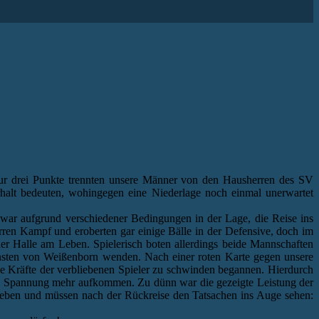
Nur drei Punkte trennten unsere Männer von den Hausherren des SV
rhalt bedeuten, wohingegen eine Niederlage noch einmal unerwartet
 war aufgrund verschiedener Bedingungen in der Lage, die Reise ins
rren Kampf und eroberten gar einige Bälle in der Defensive, doch im
der Halle am Leben. Spielerisch boten allerdings beide Mannschaften
Gunsten von Weißenborn wenden. Nach einer roten Karte gegen unsere
ie Kräfte der verbliebenen Spieler zu schwinden begannen. Hierdurch
ine Spannung mehr aufkommen. Zu dünn war die gezeigte Leistung der
 geben und müssen nach der Rückreise den Tatsachen ins Auge sehen: