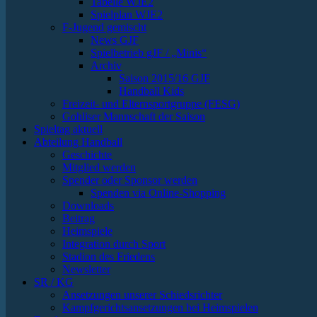
Tabelle WJE2
Spielplan WJE2
F-Jugend gemischt
News GJF
Spielbetrieb gJF / „Minis“
Archiv
Saison 2015/16 GJF
Handball Kids
Freizeit- und Elternsportgruppe (FESG)
Gohliser Mannschaft der Saison
Spieltag aktuell
Abteilung Handball
Geschichte
Mitglied werden
Spender oder Sponsor werden
Spenden via Online-Shopping
Downloads
Beitrag
Heimspiele
Integration durch Sport
Stadion des Friedens
Newsletter
SR / KG
Ansetzungen unserer Schiedsrichter
Kampfgerichtsansetzungen bei Heimspielen