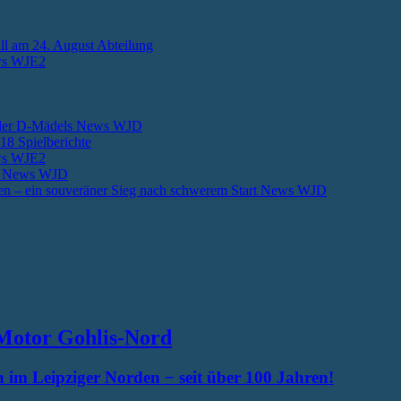
ll am 24. August
Abteilung
s WJE2
 der D-Mädels
News WJD
018
Spielberichte
s WJE2
n
News WJD
en – ein souveräner Sieg nach schwerem Start
News WJD
Motor Gohlis-Nord
 im Leipziger Norden − seit über 100 Jahren!