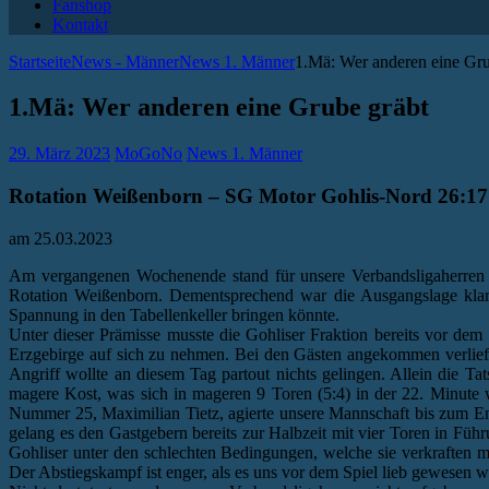
Fanshop
Kontakt
Startseite
News - Männer
News 1. Männer
1.Mä: Wer anderen eine Gru
1.Mä: Wer anderen eine Grube gräbt
29. März 2023
MoGoNo
News 1. Männer
Rotation Weißenborn – SG Motor Gohlis-Nord 26:17 
am 25.03.2023
Am vergangenen Wochenende stand für unsere Verbandsligaherren i
Rotation Weißenborn. Dementsprechend war die Ausgangslage klar: 
Spannung in den Tabellenkeller bringen könnte.
Unter dieser Prämisse musste die Gohliser Fraktion bereits vor de
Erzgebirge auf sich zu nehmen. Bei den Gästen angekommen verlief d
Angriff wollte an diesem Tag partout nichts gelingen. Allein die T
magere Kost, was sich in mageren 9 Toren (5:4) in der 22. Minute 
Nummer 25, Maximilian Tietz, agierte unsere Mannschaft bis zum End
gelang es den Gastgebern bereits zur Halbzeit mit vier Toren in F
Gohliser unter den schlechten Bedingungen, welche sie verkraften 
Der Abstiegskampf ist enger, als es uns vor dem Spiel lieb gewesen w