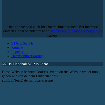
Hier könnte bald auch Ihr Unternehmen stehen! Bei Interesse
einfach eine Kontaktanfrage an
sponsoring[at]handball-mogono.de
stellen.
STARTSEITE
Kontakt
Impressum
Datenschutzerklärung
©2019 Handball SG MoGoNo
Diese Website benutzt Cookies. Wenn du die Website weiter nutzt,
gehen wir von deinem Einverständnis
aus.OKNeinDatenschutzerklärung