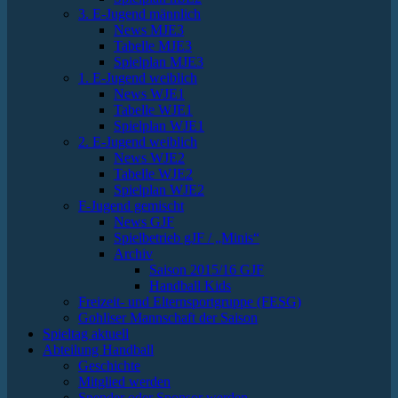
3. E-Jugend männlich
News MJE3
Tabelle MJE3
Spielplan MJE3
1. E-Jugend weiblich
News WJE1
Tabelle WJE1
Spielplan WJE1
2. E-Jugend weiblich
News WJE2
Tabelle WJE2
Spielplan WJE2
F-Jugend gemischt
News GJF
Spielbetrieb gJF / „Minis“
Archiv
Saison 2015/16 GJF
Handball Kids
Freizeit- und Elternsportgruppe (FESG)
Gohliser Mannschaft der Saison
Spieltag aktuell
Abteilung Handball
Geschichte
Mitglied werden
Spender oder Sponsor werden