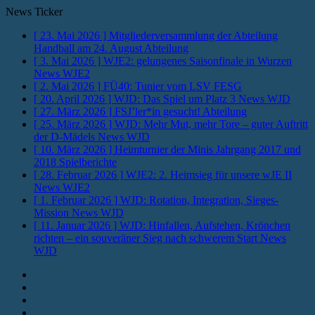
News Ticker
[ 23. Mai 2026 ]
Mitgliederversammlung der Abteilung
Handball am 24. August
Abteilung
[ 3. Mai 2026 ]
WJE2: gelungenes Saisonfinale in Wurzen
News WJE2
[ 2. Mai 2026 ]
FÜ40: Tunier vom LSV
FESG
[ 20. April 2026 ]
WJD: Das Spiel um Platz 3
News WJD
[ 27. März 2026 ]
FSJ’ler*in gesucht!
Abteilung
[ 25. März 2026 ]
WJD: Mehr Mut, mehr Tore – guter Auftritt
der D-Mädels
News WJD
[ 10. März 2026 ]
Heimturnier der Minis Jahrgang 2017 und
2018
Spielberichte
[ 28. Februar 2026 ]
WJE2: 2. Heimsieg für unsere wJE II
News WJE2
[ 1. Februar 2026 ]
WJD: Rotation, Integration, Sieges-
Mission
News WJD
[ 11. Januar 2026 ]
WJD: Hinfallen, Aufstehen, Krönchen
richten – ein souveräner Sieg nach schwerem Start
News
WJD
Instagram
Fotos
Facebook
Youtube