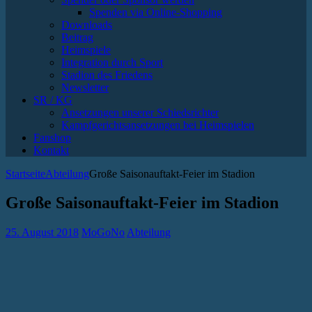
Spenden via Online-Shopping
Downloads
Beitrag
Heimspiele
Integration durch Sport
Stadion des Friedens
Newsletter
SR / KG
Ansetzungen unserer Schiedsrichter
Kampfgerichtsansetzungen bei Heimspielen
Fanshop
Kontakt
Startseite
Abteilung
Große Saisonauftakt-Feier im Stadion
Große Saisonauftakt-Feier im Stadion
25. August 2018
MoGoNo
Abteilung