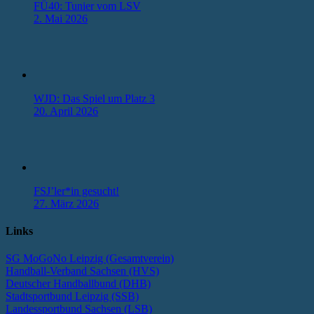
FÜ40: Tunier vom LSV
2. Mai 2026
WJD: Das Spiel um Platz 3
20. April 2026
FSJ’ler*in gesucht!
27. März 2026
Links
SG MoGoNo Leipzig (Gesamtverein)
Handball-Verband Sachsen (HVS)
Deutscher Handballbund (DHB)
Stadtsportbund Leipzig (SSB)
Landessportbund Sachsen (LSB)