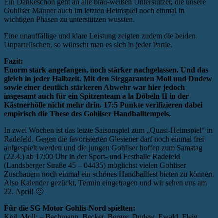
Ein Dankeschön geht an alle blau-weißen Unterstützer, die unsere
Gohliser Männer auch im letzten Heimspiel noch einmal in
wichtigen Phasen zu unterstützen wussten.
Eine unauffällige und klare Leistung zeigten zudem die beiden
Unparteiischen, so wünscht man es sich in jeder Partie.
Fazit:
Enorm stark angefangen, noch stärker nachgelassen. Und das
gleich in jeder Halbzeit. Mit den Sieggaranten Moll und Dudew
sowie einer deutlich stärkeren Abwehr war hier jedoch
insgesamt auch für ein Spitzenteam a la Döbeln II in der
Kästnerhölle nicht mehr drin. 17:5 Punkte verifizieren dabei
empirisch die These des Gohliser Handballtempels.
In zwei Wochen ist das letzte Saisonspiel zum „Quasi-Heimspiel“ in
Radefeld. Gegen die favorisierten Glesiener darf noch einmal frei
aufgespielt werden und die jungen Gohliser hoffen zum Samstag
(22.4.) ab 17:00 Uhr in der Sport- und Festhalle Radefeld
(Landsberger Straße 45 – 04435) möglichst vielen Gohliser
Zuschauern noch einmal ein schönes Handballfest bieten zu können.
Also Kalender gezückt, Termin eingetragen und wir sehen uns am
22. April! 🙂
Für die SG Motor Gohlis-Nord spielten:
Keil, Moll; – Bachmann, Becker, Berger, Dudew, Ewald, Fleig,