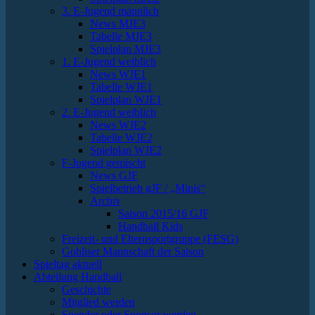
3. E-Jugend männlich
News MJE3
Tabelle MJE3
Spielplan MJE3
1. E-Jugend weiblich
News WJE1
Tabelle WJE1
Spielplan WJE1
2. E-Jugend weiblich
News WJE2
Tabelle WJE2
Spielplan WJE2
F-Jugend gemischt
News GJF
Spielbetrieb gJF / „Minis“
Archiv
Saison 2015/16 GJF
Handball Kids
Freizeit- und Elternsportgruppe (FESG)
Gohliser Mannschaft der Saison
Spieltag aktuell
Abteilung Handball
Geschichte
Mitglied werden
Spender oder Sponsor werden