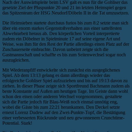
Nach der Auswärtspleite beim LSV galt es nun für die Gohliser das
gesetzte Ziel der Pluspunkte 20 und 21 im letzten Heimspiel gegen
das Spitzenteam der HSG Neudorf/Döbeln II in die Tat umzusetzen.
Die Heimsieben startete durchaus furios bis zum 8:2 setzte man sich
über ein enorm starkes Gegenstoßverhalten aus einer sattelfesten
Abwehrarbeit heraus ab. Den körperlichen Vorteil interpretierte
zudem ein Döbelner in Spielminute 17 auf seine eigene Art und
Weise, was ihm für den Rest der Partie allerdings einen Platz auf der
Zuschauerseite einbrachte. Davon unbeirrt zeigte sich die
Gastmannschaft und schaffte es bis zum Seitenwechsel sogar noch
auszugleichen.
Mit Wiederanpfiff entwickelte sich zunächst ein ausgeglichenes
Spiel. Ab dem 13:13 gelang es dann allerdings wieder das
erfolgreiche Gohliser Spiel aufzuziehen und bis auf 19:13 davon zu
ziehen. In dieser Phase zeigte sich Sportfreund Bachmann zudem als
beste Konstante auf Außen am heutigen Tage. Im Geiste dann wohl
schon den einen oder anderen Wechsel vorgenommen, gestaltete
sich die Partie jedoch für Blau-Weiß noch einmal unnötig eng,
wobei die Gäste bis zum 22:21 herankamen. Den Deckel setzte
erneut Lorenz Dudew auf den Zwei-Punkte-Topf, die Bestätigung
einer verbesserten Rückrunde und neu gewonnenem Crunchtime-
Potential. Stark!