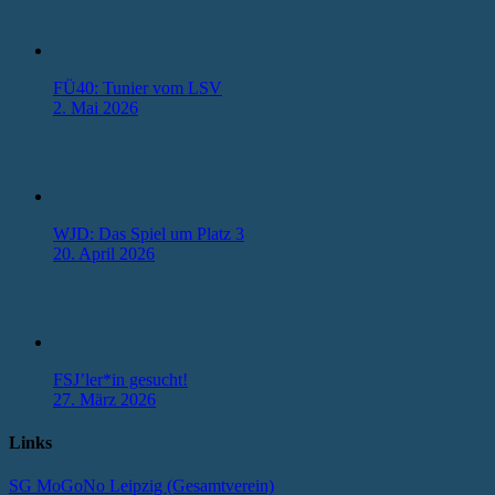
FÜ40: Tunier vom LSV
2. Mai 2026
WJD: Das Spiel um Platz 3
20. April 2026
FSJ’ler*in gesucht!
27. März 2026
Links
SG MoGoNo Leipzig (Gesamtverein)