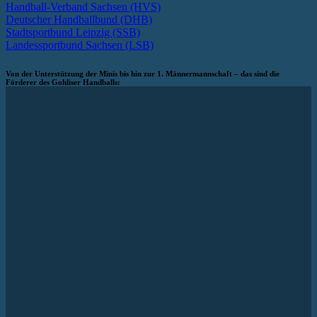
Handball-Verband Sachsen (HVS)
Deutscher Handballbund (DHB)
Stadtsportbund Leipzig (SSB)
Landessportbund Sachsen (LSB)
Von der Unterstützung der Minis bis hin zur 1. Männermannschaft – das sind die
Förderer des Gohliser Handballs: