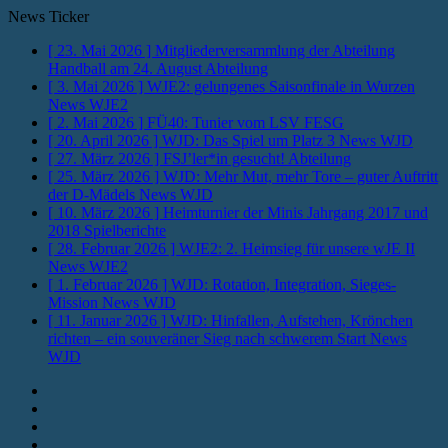
News Ticker
[ 23. Mai 2026 ]
Mitgliederversammlung der Abteilung
Handball am 24. August
Abteilung
[ 3. Mai 2026 ]
WJE2: gelungenes Saisonfinale in Wurzen
News WJE2
[ 2. Mai 2026 ]
FÜ40: Tunier vom LSV
FESG
[ 20. April 2026 ]
WJD: Das Spiel um Platz 3
News WJD
[ 27. März 2026 ]
FSJ’ler*in gesucht!
Abteilung
[ 25. März 2026 ]
WJD: Mehr Mut, mehr Tore – guter Auftritt
der D-Mädels
News WJD
[ 10. März 2026 ]
Heimturnier der Minis Jahrgang 2017 und
2018
Spielberichte
[ 28. Februar 2026 ]
WJE2: 2. Heimsieg für unsere wJE II
News WJE2
[ 1. Februar 2026 ]
WJD: Rotation, Integration, Sieges-
Mission
News WJD
[ 11. Januar 2026 ]
WJD: Hinfallen, Aufstehen, Krönchen
richten – ein souveräner Sieg nach schwerem Start
News
WJD
Instagram
Fotos
Facebook
Youtube