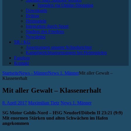
Spenden via Online-Shopping
Downloads
Beitrag
Heimspiele
Integration durch Sport
Stadion des Friedens
Newsletter
SR / KG
Ansetzungen unserer Schiedsrichter
Kampfgerichtsansetzungen bei Heimspielen
Fanshop
Kontakt
Startseite
News - Männer
News 1. Männer
Mit aller Gewalt –
Klassenerhalt
Mit aller Gewalt – Klassenerhalt
8. April 2017
Maximilian Tietz
News 1. Männer
SG Motor Gohlis-Nord – HSG Neudorf/Döbeln II 23:21 (9:9)
Mit enormen Stärken und alten Schwächen im Hafen
angekommen