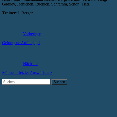
Gadjiev, Jaenichen, Ruckick, Schramm, Schön, Tietz.
Trainer
: J. Berger
Vorheriger
Gelungene Aufholjagd
Nächster
Männer – letzter Auswärtstanz
Suchen
nach: