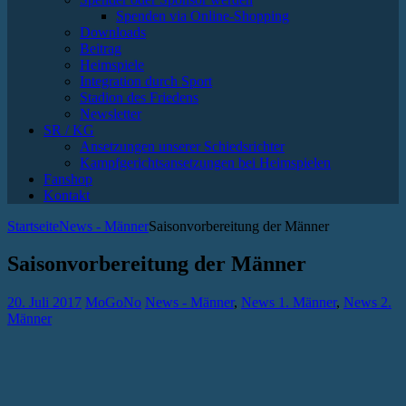
Spenden via Online-Shopping
Downloads
Beitrag
Heimspiele
Integration durch Sport
Stadion des Friedens
Newsletter
SR / KG
Ansetzungen unserer Schiedsrichter
Kampfgerichtsansetzungen bei Heimspielen
Fanshop
Kontakt
Startseite
News - Männer
Saisonvorbereitung der Männer
Saisonvorbereitung der Männer
20. Juli 2017
MoGoNo
News - Männer
,
News 1. Männer
,
News 2.
Männer