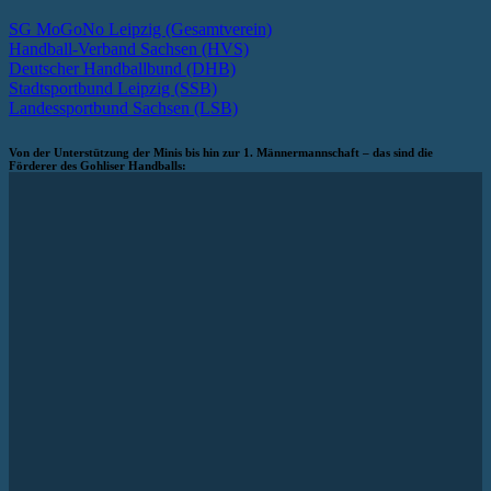
SG MoGoNo Leipzig (Gesamtverein)
Handball-Verband Sachsen (HVS)
Deutscher Handballbund (DHB)
Stadtsportbund Leipzig (SSB)
Landessportbund Sachsen (LSB)
Von der Unterstützung der Minis bis hin zur 1. Männermannschaft – das sind die
Förderer des Gohliser Handballs: