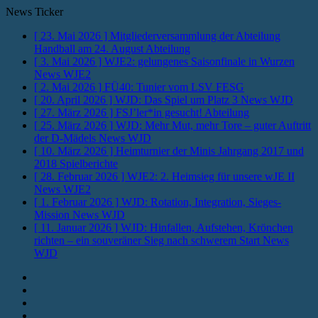
News Ticker
[ 23. Mai 2026 ]
Mitgliederversammlung der Abteilung
Handball am 24. August
Abteilung
[ 3. Mai 2026 ]
WJE2: gelungenes Saisonfinale in Wurzen
News WJE2
[ 2. Mai 2026 ]
FÜ40: Tunier vom LSV
FESG
[ 20. April 2026 ]
WJD: Das Spiel um Platz 3
News WJD
[ 27. März 2026 ]
FSJ’ler*in gesucht!
Abteilung
[ 25. März 2026 ]
WJD: Mehr Mut, mehr Tore – guter Auftritt
der D-Mädels
News WJD
[ 10. März 2026 ]
Heimturnier der Minis Jahrgang 2017 und
2018
Spielberichte
[ 28. Februar 2026 ]
WJE2: 2. Heimsieg für unsere wJE II
News WJE2
[ 1. Februar 2026 ]
WJD: Rotation, Integration, Sieges-
Mission
News WJD
[ 11. Januar 2026 ]
WJD: Hinfallen, Aufstehen, Krönchen
richten – ein souveräner Sieg nach schwerem Start
News
WJD
Instagram
Fotos
Facebook
Youtube