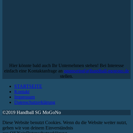
Hier könnte bald auch Ihr Unternehmen stehen! Bei Interesse
einfach eine Kontaktanfrage an
sponsoring[at]handball-mogono.de
stellen.
STARTSEITE
Kontakt
Impressum
Datenschutzerklärung
©2019 Handball SG MoGoNo
Diese Website benutzt Cookies. Wenn du die Website weiter nutzt,
gehen wir von deinem Einverständnis