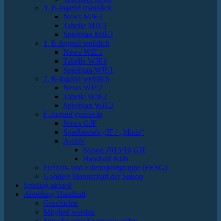
3. E-Jugend männlich
News MJE3
Tabelle MJE3
Spielplan MJE3
1. E-Jugend weiblich
News WJE1
Tabelle WJE1
Spielplan WJE1
2. E-Jugend weiblich
News WJE2
Tabelle WJE2
Spielplan WJE2
F-Jugend gemischt
News GJF
Spielbetrieb gJF / „Minis“
Archiv
Saison 2015/16 GJF
Handball Kids
Freizeit- und Elternsportgruppe (FESG)
Gohliser Mannschaft der Saison
Spieltag aktuell
Abteilung Handball
Geschichte
Mitglied werden
Spender oder Sponsor werden