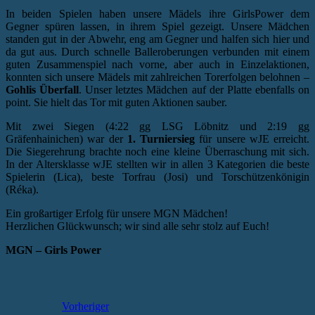
In beiden Spielen haben unsere Mädels ihre GirlsPower dem
Gegner spüren lassen, in ihrem Spiel gezeigt. Unsere Mädchen
standen gut in der Abwehr, eng am Gegner und halfen sich hier und
da gut aus. Durch schnelle Balleroberungen verbunden mit einem
guten Zusammenspiel nach vorne, aber auch in Einzelaktionen,
konnten sich unsere Mädels mit zahlreichen Torerfolgen belohnen –
Gohlis Überfall
. Unser letztes Mädchen auf der Platte ebenfalls on
point. Sie hielt das Tor mit guten Aktionen sauber.
Mit zwei Siegen (4:22 gg LSG Löbnitz und 2:19 gg
Gräfenhainichen) war der
1. Turniersieg
für unsere wJE erreicht.
Die Siegerehrung brachte noch eine kleine Überraschung mit sich.
In der Altersklasse wJE stellten wir in allen 3 Kategorien die beste
Spielerin (Lica), beste Torfrau (Josi) und Torschützenkönigin
(Réka).
Ein großartiger Erfolg für unsere MGN Mädchen!
Herzlichen Glückwunsch; wir sind alle sehr stolz auf Euch!
MGN – Girls Power
Vorheriger