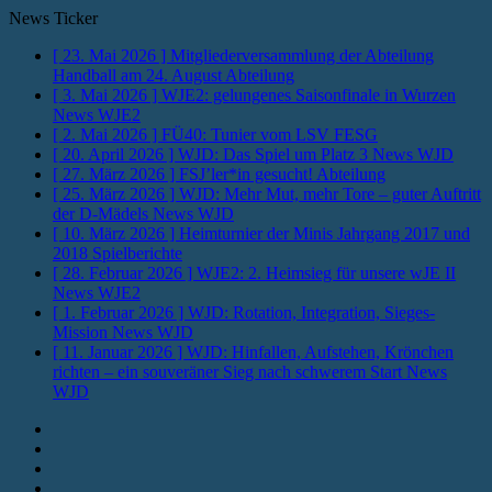
News Ticker
[ 23. Mai 2026 ]
Mitgliederversammlung der Abteilung
Handball am 24. August
Abteilung
[ 3. Mai 2026 ]
WJE2: gelungenes Saisonfinale in Wurzen
News WJE2
[ 2. Mai 2026 ]
FÜ40: Tunier vom LSV
FESG
[ 20. April 2026 ]
WJD: Das Spiel um Platz 3
News WJD
[ 27. März 2026 ]
FSJ’ler*in gesucht!
Abteilung
[ 25. März 2026 ]
WJD: Mehr Mut, mehr Tore – guter Auftritt
der D-Mädels
News WJD
[ 10. März 2026 ]
Heimturnier der Minis Jahrgang 2017 und
2018
Spielberichte
[ 28. Februar 2026 ]
WJE2: 2. Heimsieg für unsere wJE II
News WJE2
[ 1. Februar 2026 ]
WJD: Rotation, Integration, Sieges-
Mission
News WJD
[ 11. Januar 2026 ]
WJD: Hinfallen, Aufstehen, Krönchen
richten – ein souveräner Sieg nach schwerem Start
News
WJD
Instagram
Fotos
Facebook
Youtube