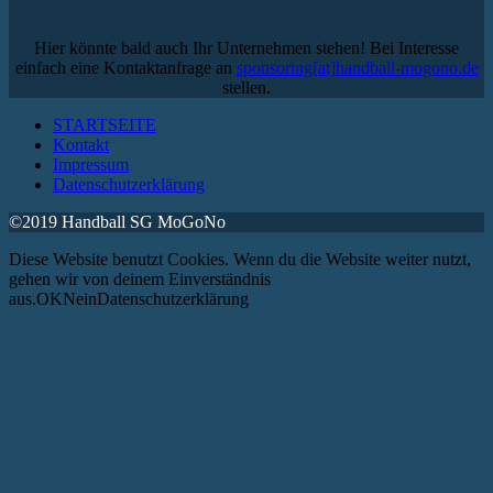
Hier könnte bald auch Ihr Unternehmen stehen! Bei Interesse
einfach eine Kontaktanfrage an
sponsoring[at]handball-mogono.de
stellen.
STARTSEITE
Kontakt
Impressum
Datenschutzerklärung
©2019 Handball SG MoGoNo
Diese Website benutzt Cookies. Wenn du die Website weiter nutzt,
gehen wir von deinem Einverständnis
aus.OKNeinDatenschutzerklärung