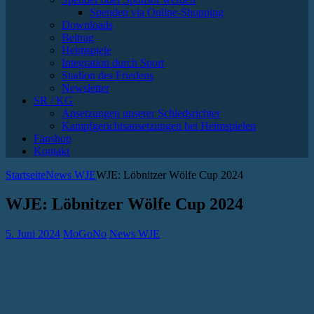
Spenden via Online-Shopping
Downloads
Beitrag
Heimspiele
Integration durch Sport
Stadion des Friedens
Newsletter
SR / KG
Ansetzungen unserer Schiedsrichter
Kampfgerichtsansetzungen bei Heimspielen
Fanshop
Kontakt
Startseite
News WJE
WJE: Löbnitzer Wölfe Cup 2024
WJE: Löbnitzer Wölfe Cup 2024
5. Juni 2024
MoGoNo
News WJE