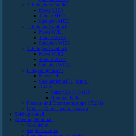
3. E-Jugend männlich
News MJE3
Tabelle MJE3
Spielplan MJE3
1. E-Jugend weiblich
News WJE1
Tabelle WJE1
Spielplan WJE1
2. E-Jugend weiblich
News WJE2
Tabelle WJE2
Spielplan WJE2
F-Jugend gemischt
News GJF
Spielbetrieb gJF / „Minis“
Archiv
Saison 2015/16 GJF
Handball Kids
Freizeit- und Elternsportgruppe (FESG)
Gohliser Mannschaft der Saison
Spieltag aktuell
Abteilung Handball
Geschichte
Mitglied werden
Spender oder Sponsor werden