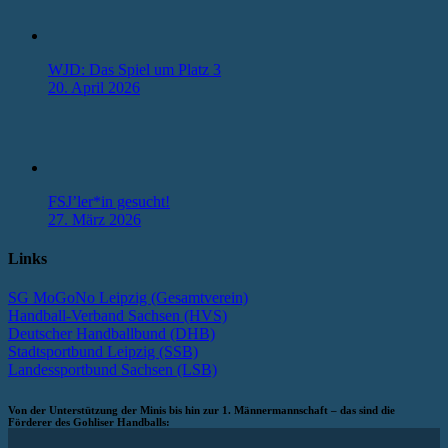
WJD: Das Spiel um Platz 3
20. April 2026
FSJ’ler*in gesucht!
27. März 2026
Links
SG MoGoNo Leipzig (Gesamtverein)
Handball-Verband Sachsen (HVS)
Deutscher Handballbund (DHB)
Stadtsportbund Leipzig (SSB)
Landessportbund Sachsen (LSB)
Von der Unterstützung der Minis bis hin zur 1. Männermannschaft – das sind die
Förderer des Gohliser Handballs: