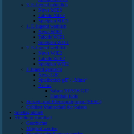
3. E-Jugend männlich
News MJE3
Tabelle MJE3
Spielplan MJE3
1. E-Jugend weiblich
News WJE1
Tabelle WJE1
Spielplan WJE1
2. E-Jugend weiblich
News WJE2
Tabelle WJE2
Spielplan WJE2
F-Jugend gemischt
News GJF
Spielbetrieb gJF / „Minis“
Archiv
Saison 2015/16 GJF
Handball Kids
Freizeit- und Elternsportgruppe (FESG)
Gohliser Mannschaft der Saison
Spieltag aktuell
Abteilung Handball
Geschichte
Mitglied werden
Spender oder Sponsor werden