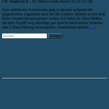
VfL Waldheim II – SG Motor Gohlis-Nord I 25:22 (15:10)
Zum unüblichen Ferientermin ging es diesmal aufgrund der
aufgestockten Ligastärke auch für die Gohliser Männer an den Ball.
Beim Vorjahresbezirksmeister fanden sich dabei die Blau-Weißen
mit dem Anpfiff weg allerdings gut zurecht und konnten zunächst
eine 2-Tore-Führung herausspielen. Zunehmend spielten
[…]
Suchen
nach: