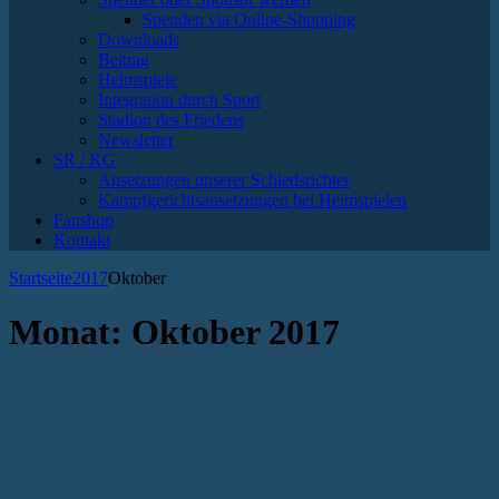
Spenden via Online-Shopping
Downloads
Beitrag
Heimspiele
Integration durch Sport
Stadion des Friedens
Newsletter
SR / KG
Ansetzungen unserer Schiedsrichter
Kampfgerichtsansetzungen bei Heimspielen
Fanshop
Kontakt
Startseite
2017
Oktober
Monat:
Oktober 2017