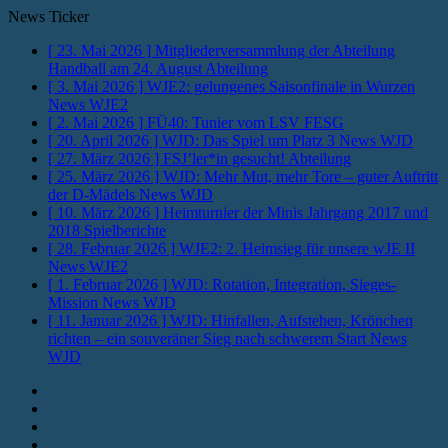
News Ticker
[ 23. Mai 2026 ]
Mitgliederversammlung der Abteilung
Handball am 24. August
Abteilung
[ 3. Mai 2026 ]
WJE2: gelungenes Saisonfinale in Wurzen
News WJE2
[ 2. Mai 2026 ]
FÜ40: Tunier vom LSV
FESG
[ 20. April 2026 ]
WJD: Das Spiel um Platz 3
News WJD
[ 27. März 2026 ]
FSJ’ler*in gesucht!
Abteilung
[ 25. März 2026 ]
WJD: Mehr Mut, mehr Tore – guter Auftritt
der D-Mädels
News WJD
[ 10. März 2026 ]
Heimturnier der Minis Jahrgang 2017 und
2018
Spielberichte
[ 28. Februar 2026 ]
WJE2: 2. Heimsieg für unsere wJE II
News WJE2
[ 1. Februar 2026 ]
WJD: Rotation, Integration, Sieges-
Mission
News WJD
[ 11. Januar 2026 ]
WJD: Hinfallen, Aufstehen, Krönchen
richten – ein souveräner Sieg nach schwerem Start
News
WJD
Instagram
Fotos
Facebook
Youtube