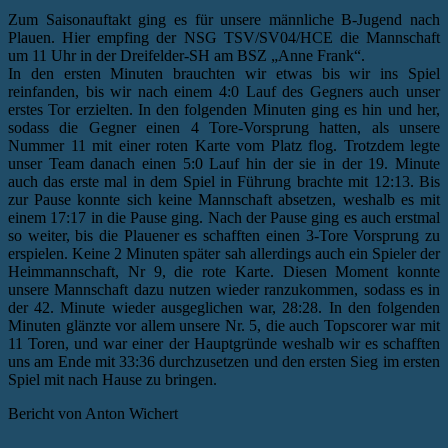
Zum Saisonauftakt ging es für unsere männliche B-Jugend nach
Plauen. Hier empfing der NSG TSV/SV04/HCE die Mannschaft
um 11 Uhr in der Dreifelder-SH am BSZ „Anne Frank“.
In den ersten Minuten brauchten wir etwas bis wir ins Spiel
reinfanden, bis wir nach einem 4:0 Lauf des Gegners auch unser
erstes Tor erzielten. In den folgenden Minuten ging es hin und her,
sodass die Gegner einen 4 Tore-Vorsprung hatten, als unsere
Nummer 11 mit einer roten Karte vom Platz flog. Trotzdem legte
unser Team danach einen 5:0 Lauf hin der sie in der 19. Minute
auch das erste mal in dem Spiel in Führung brachte mit 12:13. Bis
zur Pause konnte sich keine Mannschaft absetzen, weshalb es mit
einem 17:17 in die Pause ging. Nach der Pause ging es auch erstmal
so weiter, bis die Plauener es schafften einen 3-Tore Vorsprung zu
erspielen. Keine 2 Minuten später sah allerdings auch ein Spieler der
Heimmannschaft, Nr 9, die rote Karte. Diesen Moment konnte
unsere Mannschaft dazu nutzen wieder ranzukommen, sodass es in
der 42. Minute wieder ausgeglichen war, 28:28. In den folgenden
Minuten glänzte vor allem unsere Nr. 5, die auch Topscorer war mit
11 Toren, und war einer der Hauptgründe weshalb wir es schafften
uns am Ende mit 33:36 durchzusetzen und den ersten Sieg im ersten
Spiel mit nach Hause zu bringen.
Bericht von Anton Wichert