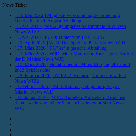
News Ticker
[ 23. Mai 2026 ]
Mitgliederversammlung der Abteilung
Handball am 24. August
Abteilung
[ 3. Mai 2026 ]
WJE2: gelungenes Saisonfinale in Wurzen
News WJE2
[ 2. Mai 2026 ]
FÜ40: Tunier vom LSV
FESG
[ 20. April 2026 ]
WJD: Das Spiel um Platz 3
News WJD
[ 27. März 2026 ]
FSJ’ler*in gesucht!
Abteilung
[ 25. März 2026 ]
WJD: Mehr Mut, mehr Tore – guter Auftritt
der D-Mädels
News WJD
[ 10. März 2026 ]
Heimturnier der Minis Jahrgang 2017 und
2018
Spielberichte
[ 28. Februar 2026 ]
WJE2: 2. Heimsieg für unsere wJE II
News WJE2
[ 1. Februar 2026 ]
WJD: Rotation, Integration, Sieges-
Mission
News WJD
[ 11. Januar 2026 ]
WJD: Hinfallen, Aufstehen, Krönchen
richten – ein souveräner Sieg nach schwerem Start
News
WJD
Instagram
Fotos
Facebook
Youtube