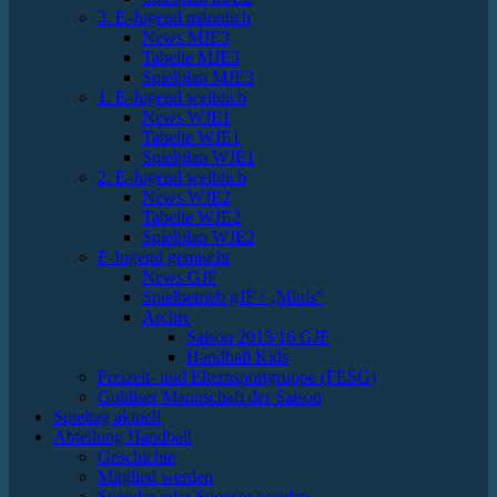
3. E-Jugend männlich
News MJE3
Tabelle MJE3
Spielplan MJE3
1. E-Jugend weiblich
News WJE1
Tabelle WJE1
Spielplan WJE1
2. E-Jugend weiblich
News WJE2
Tabelle WJE2
Spielplan WJE2
F-Jugend gemischt
News GJF
Spielbetrieb gJF / „Minis“
Archiv
Saison 2015/16 GJF
Handball Kids
Freizeit- und Elternsportgruppe (FESG)
Gohliser Mannschaft der Saison
Spieltag aktuell
Abteilung Handball
Geschichte
Mitglied werden
Spender oder Sponsor werden