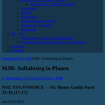
Spenden via Online-Shopping
Downloads
Beitrag
Heimspiele
Integration durch Sport
Stadion des Friedens
Newsletter
SR / KG
Ansetzungen unserer Schiedsrichter
Kampfgerichtsansetzungen bei Heimspielen
Fanshop
Kontakt
Startseite
News MJB
MJB: Auftaktsieg in Plauen
MJB: Auftaktsieg in Plauen
4. September 2023
MoGoNo
News MJB
NSG TSV/SV04/HCE – SG Motor Gohlis-Nord
33:36 (17:17)
am 03.09.2023