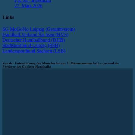
FSJ’ler*in gesucht!
27. März 2026
Links
SG MoGoNo Leipzig (Gesamtverein)
Handball-Verband Sachsen (HVS)
Deutscher Handballbund (DHB)
Stadtsportbund Leipzig (SSB)
Landessportbund Sachsen (LSB)
Von der Unterstützung der Minis bis hin zur 1. Männermannschaft – das sind die
Förderer des Gohliser Handballs: