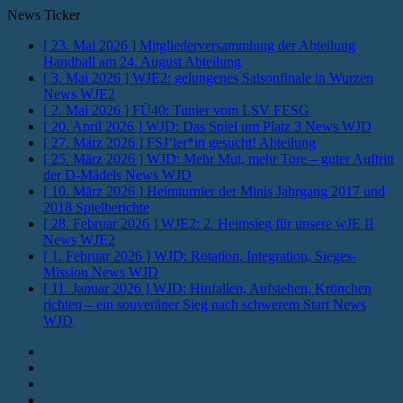
News Ticker
[ 23. Mai 2026 ]
Mitgliederversammlung der Abteilung
Handball am 24. August
Abteilung
[ 3. Mai 2026 ]
WJE2: gelungenes Saisonfinale in Wurzen
News WJE2
[ 2. Mai 2026 ]
FÜ40: Tunier vom LSV
FESG
[ 20. April 2026 ]
WJD: Das Spiel um Platz 3
News WJD
[ 27. März 2026 ]
FSJ’ler*in gesucht!
Abteilung
[ 25. März 2026 ]
WJD: Mehr Mut, mehr Tore – guter Auftritt
der D-Mädels
News WJD
[ 10. März 2026 ]
Heimturnier der Minis Jahrgang 2017 und
2018
Spielberichte
[ 28. Februar 2026 ]
WJE2: 2. Heimsieg für unsere wJE II
News WJE2
[ 1. Februar 2026 ]
WJD: Rotation, Integration, Sieges-
Mission
News WJD
[ 11. Januar 2026 ]
WJD: Hinfallen, Aufstehen, Krönchen
richten – ein souveräner Sieg nach schwerem Start
News
WJD
Instagram
Fotos
Facebook
Youtube