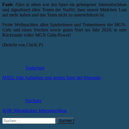
Fazit:
Alles in allem war das Spiel ein gelungener Jahresabschluss
und signalisiert allen Teams der Staffel, dass unsere Mädchen Lust
auf mehr haben und das Team nicht zu unterschätzen ist.
Frohe Weihnachten allen Spielerinnen und Trainerinnen der MGN-
Girls und einen frischen sowie guten Start ins Jahr 2024; in eine
Rückrunde voller MGN Girls-Power!
(Bericht von Chr.K-P)
Vorheriger
MJD2: früh Aufstehen zum letzten Spiel der Hinrunde
Nächster
WJB: Missglückter Jahresabschluss
Suchen
nach: