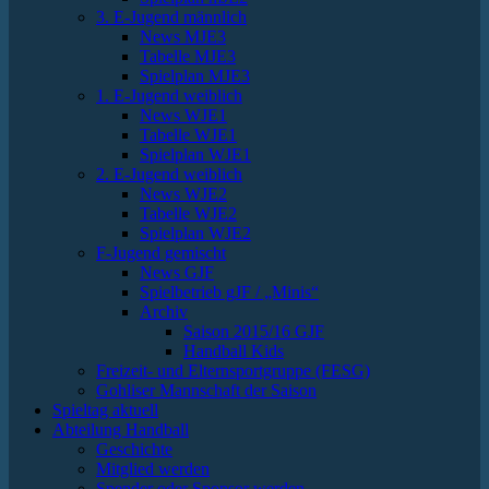
3. E-Jugend männlich
News MJE3
Tabelle MJE3
Spielplan MJE3
1. E-Jugend weiblich
News WJE1
Tabelle WJE1
Spielplan WJE1
2. E-Jugend weiblich
News WJE2
Tabelle WJE2
Spielplan WJE2
F-Jugend gemischt
News GJF
Spielbetrieb gJF / „Minis“
Archiv
Saison 2015/16 GJF
Handball Kids
Freizeit- und Elternsportgruppe (FESG)
Gohliser Mannschaft der Saison
Spieltag aktuell
Abteilung Handball
Geschichte
Mitglied werden
Spender oder Sponsor werden