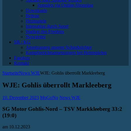
Spenden via Online-Shopping
Downloads
Beitrag
Heimspiele
Integration durch Sport
Stadion des Friedens
Newsletter
SR / KG
Ansetzungen unserer Schiedsrichter
Kampfgerichtsansetzungen bei Heimspielen
Fanshop
Kontakt
Startseite
News WJE
WJE: Gohlis überrollt Markleeberg
WJE: Gohlis überrollt Markleeberg
10. Dezember 2023
MoGoNo
News WJE
SG Motor Gohlis-Nord – TSV Markkleeberg 33:2
(19:0)
am 10.12.2023