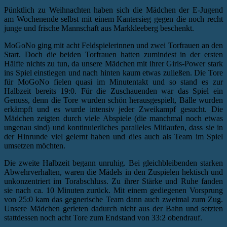
Pünktlich zu Weihnachten haben sich die Mädchen der E-Jugend
am Wochenende selbst mit einem Kantersieg gegen die noch recht
junge und frische Mannschaft aus Markkleeberg beschenkt.
MoGoNo ging mit acht Feldspielerinnen und zwei Torfrauen an den
Start. Doch die beiden Torfrauen hatten zumindest in der ersten
Hälfte nichts zu tun, da unsere Mädchen mit ihrer Girls-Power stark
ins Spiel einstiegen und nach hinten kaum etwas zuließen. Die Tore
für MoGoNo fielen quasi im Minutentakt und so stand es zur
Halbzeit bereits 19:0. Für die Zuschauenden war das Spiel ein
Genuss, denn die Tore wurden schön herausgespielt, Bälle wurden
erkämpft und es wurde intensiv jeder Zweikampf gesucht. Die
Mädchen zeigten durch viele Abspiele (die manchmal noch etwas
ungenau sind) und kontinuierliches paralleles Mitlaufen, dass sie in
der Hinrunde viel gelernt haben und dies auch als Team im Spiel
umsetzen möchten.
Die zweite Halbzeit begann unruhig. Bei gleichbleibenden starken
Abwehrverhalten, waren die Mädels in den Zuspielen hektisch und
unkonzentriert im Torabschluss. Zu ihrer Stärke und Ruhe fanden
sie nach ca. 10 Minuten zurück. Mit einem gediegenen Vorsprung
von 25:0 kam das gegnerische Team dann auch zweimal zum Zug.
Unsere Mädchen gerieten dadurch nicht aus der Bahn und setzten
stattdessen noch acht Tore zum Endstand von 33:2 obendrauf.