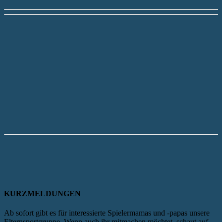
KURZMELDUNGEN
Ab sofort gibt es für interessierte Spielermamas und -papas unsere
Elternsportgruppe. Wenn auch ihr mitmachen möchtet, schaut auf