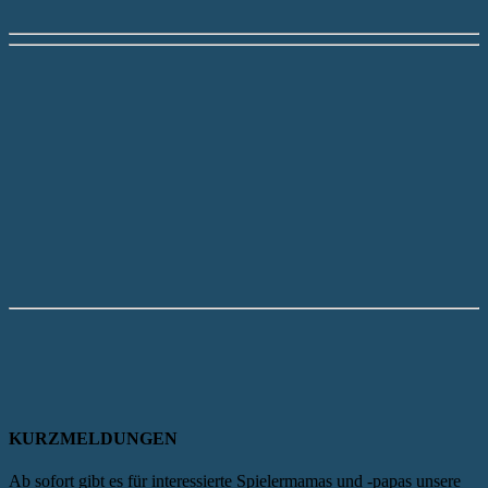
KURZMELDUNGEN
Ab sofort gibt es für interessierte Spielermamas und -papas unsere