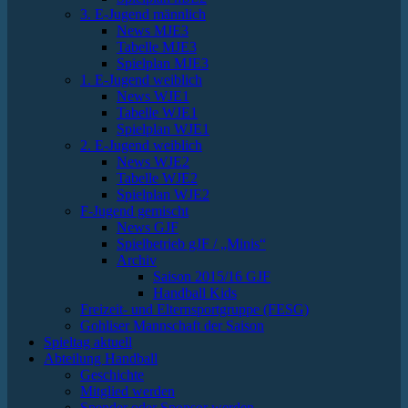
3. E-Jugend männlich
News MJE3
Tabelle MJE3
Spielplan MJE3
1. E-Jugend weiblich
News WJE1
Tabelle WJE1
Spielplan WJE1
2. E-Jugend weiblich
News WJE2
Tabelle WJE2
Spielplan WJE2
F-Jugend gemischt
News GJF
Spielbetrieb gJF / „Minis“
Archiv
Saison 2015/16 GJF
Handball Kids
Freizeit- und Elternsportgruppe (FESG)
Gohliser Mannschaft der Saison
Spieltag aktuell
Abteilung Handball
Geschichte
Mitglied werden
Spender oder Sponsor werden