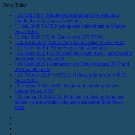
News Ticker
[ 23. Mai 2026 ]
Mitgliederversammlung der Abteilung
Handball am 24. August
Abteilung
[ 3. Mai 2026 ]
WJE2: gelungenes Saisonfinale in Wurzen
News WJE2
[ 2. Mai 2026 ]
FÜ40: Tunier vom LSV
FESG
[ 20. April 2026 ]
WJD: Das Spiel um Platz 3
News WJD
[ 27. März 2026 ]
FSJ’ler*in gesucht!
Abteilung
[ 25. März 2026 ]
WJD: Mehr Mut, mehr Tore – guter Auftritt
der D-Mädels
News WJD
[ 10. März 2026 ]
Heimturnier der Minis Jahrgang 2017 und
2018
Spielberichte
[ 28. Februar 2026 ]
WJE2: 2. Heimsieg für unsere wJE II
News WJE2
[ 1. Februar 2026 ]
WJD: Rotation, Integration, Sieges-
Mission
News WJD
[ 11. Januar 2026 ]
WJD: Hinfallen, Aufstehen, Krönchen
richten – ein souveräner Sieg nach schwerem Start
News
WJD
Instagram
Fotos
Facebook
Youtube