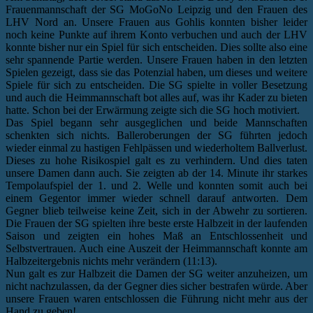
Frauenmannschaft der SG MoGoNo Leipzig und den Frauen des
LHV Nord an. Unsere Frauen aus Gohlis konnten bisher leider
noch keine Punkte auf ihrem Konto verbuchen und auch der LHV
konnte bisher nur ein Spiel für sich entscheiden. Dies sollte also eine
sehr spannende Partie werden. Unsere Frauen haben in den letzten
Spielen gezeigt, dass sie das Potenzial haben, um dieses und weitere
Spiele für sich zu entscheiden. Die SG spielte in voller Besetzung
und auch die Heimmannschaft bot alles auf, was ihr Kader zu bieten
hatte. Schon bei der Erwärmung zeigte sich die SG hoch motiviert.
Das Spiel begann sehr ausgeglichen und beide Mannschaften
schenkten sich nichts. Balleroberungen der SG führten jedoch
wieder einmal zu hastigen Fehlpässen und wiederholtem Ballverlust.
Dieses zu hohe Risikospiel galt es zu verhindern. Und dies taten
unsere Damen dann auch. Sie zeigten ab der 14. Minute ihr starkes
Tempolaufspiel der 1. und 2. Welle und konnten somit auch bei
einem Gegentor immer wieder schnell darauf antworten. Dem
Gegner blieb teilweise keine Zeit, sich in der Abwehr zu sortieren.
Die Frauen der SG spielten ihre beste erste Halbzeit in der laufenden
Saison und zeigten ein hohes Maß an Entschlossenheit und
Selbstvertrauen. Auch eine Auszeit der Heimmannschaft konnte am
Halbzeitergebnis nichts mehr verändern (11:13).
Nun galt es zur Halbzeit die Damen der SG weiter anzuheizen, um
nicht nachzulassen, da der Gegner dies sicher bestrafen würde. Aber
unsere Frauen waren entschlossen die Führung nicht mehr aus der
Hand zu geben!