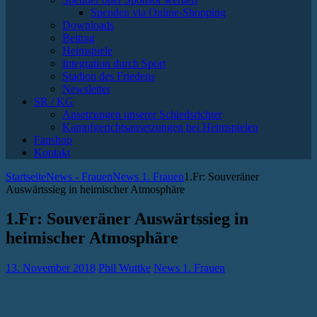
Spenden via Online-Shopping
Downloads
Beitrag
Heimspiele
Integration durch Sport
Stadion des Friedens
Newsletter
SR / KG
Ansetzungen unserer Schiedsrichter
Kampfgerichtsansetzungen bei Heimspielen
Fanshop
Kontakt
Startseite
News - Frauen
News 1. Frauen
1.Fr: Souveräner
Auswärtssieg in heimischer Atmosphäre
1.Fr: Souveräner Auswärtssieg in
heimischer Atmosphäre
13. November 2018
Phil Wuttke
News 1. Frauen