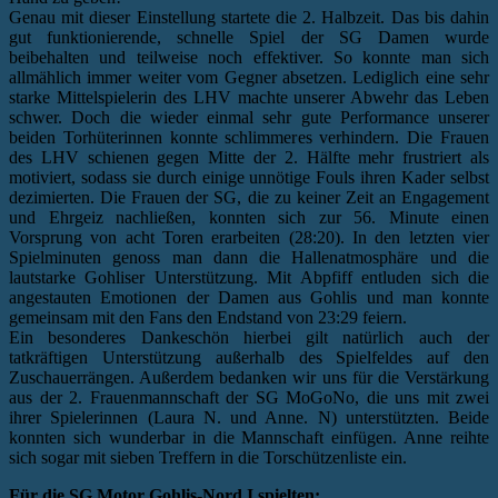
Genau mit dieser Einstellung startete die 2. Halbzeit. Das bis dahin
gut funktionierende, schnelle Spiel der SG Damen wurde
beibehalten und teilweise noch effektiver. So konnte man sich
allmählich immer weiter vom Gegner absetzen. Lediglich eine sehr
starke Mittelspielerin des LHV machte unserer Abwehr das Leben
schwer. Doch die wieder einmal sehr gute Performance unserer
beiden Torhüterinnen konnte schlimmeres verhindern. Die Frauen
des LHV schienen gegen Mitte der 2. Hälfte mehr frustriert als
motiviert, sodass sie durch einige unnötige Fouls ihren Kader selbst
dezimierten. Die Frauen der SG, die zu keiner Zeit an Engagement
und Ehrgeiz nachließen, konnten sich zur 56. Minute einen
Vorsprung von acht Toren erarbeiten (28:20). In den letzten vier
Spielminuten genoss man dann die Hallenatmosphäre und die
lautstarke Gohliser Unterstützung. Mit Abpfiff entluden sich die
angestauten Emotionen der Damen aus Gohlis und man konnte
gemeinsam mit den Fans den Endstand von 23:29 feiern.
Ein besonderes Dankeschön hierbei gilt natürlich auch der
tatkräftigen Unterstützung außerhalb des Spielfeldes auf den
Zuschauerrängen. Außerdem bedanken wir uns für die Verstärkung
aus der 2. Frauenmannschaft der SG MoGoNo, die uns mit zwei
ihrer Spielerinnen (Laura N. und Anne. N) unterstützten. Beide
konnten sich wunderbar in die Mannschaft einfügen. Anne reihte
sich sogar mit sieben Treffern in die Torschützenliste ein.
Für die SG Motor Gohlis-Nord I spielten: