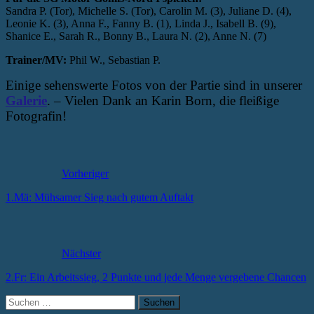
Sandra P. (Tor), Michelle S. (Tor), Carolin M. (3), Juliane D. (4),
Leonie K. (3), Anna F., Fanny B. (1), Linda J., Isabell B. (9),
Shanice E., Sarah R., Bonny B., Laura N. (2), Anne N. (7)
Trainer/MV:
Phil W., Sebastian P.
Einige sehenswerte Fotos von der Partie sind in unserer
Galerie
. – Vielen Dank an Karin Born, die fleißige
Fotografin!
Vorheriger
1.Mä: Mühsamer Sieg nach gutem Auftakt
Nächster
2.Fr: Ein Arbeitssieg, 2 Punkte und jede Menge vergebene Chancen
Suchen
nach: