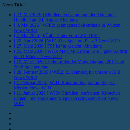
News Ticker
[ 23. Mai 2026 ]
Mitgliederversammlung der Abteilung
Handball am 24. August
Abteilung
[ 3. Mai 2026 ]
WJE2: gelungenes Saisonfinale in Wurzen
News WJE2
[ 2. Mai 2026 ]
FÜ40: Tunier vom LSV
FESG
[ 20. April 2026 ]
WJD: Das Spiel um Platz 3
News WJD
[ 27. März 2026 ]
FSJ’ler*in gesucht!
Abteilung
[ 25. März 2026 ]
WJD: Mehr Mut, mehr Tore – guter Auftritt
der D-Mädels
News WJD
[ 10. März 2026 ]
Heimturnier der Minis Jahrgang 2017 und
2018
Spielberichte
[ 28. Februar 2026 ]
WJE2: 2. Heimsieg für unsere wJE II
News WJE2
[ 1. Februar 2026 ]
WJD: Rotation, Integration, Sieges-
Mission
News WJD
[ 11. Januar 2026 ]
WJD: Hinfallen, Aufstehen, Krönchen
richten – ein souveräner Sieg nach schwerem Start
News
WJD
Instagram
Fotos
Facebook
Youtube