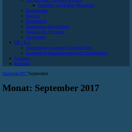
Spenden via Online-Shopping
Downloads
Beitrag
Heimspiele
Integration durch Sport
Stadion des Friedens
Newsletter
SR / KG
Ansetzungen unserer Schiedsrichter
Kampfgerichtsansetzungen bei Heimspielen
Fanshop
Kontakt
Startseite
2017
September
Monat:
September 2017