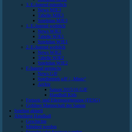
3. E-Jugend männlich
News MJE3
Tabelle MJE3
Spielplan MJE3
1. E-Jugend weiblich
News WJE1
Tabelle WJE1
Spielplan WJE1
2. E-Jugend weiblich
News WJE2
Tabelle WJE2
Spielplan WJE2
F-Jugend gemischt
News GJF
Spielbetrieb gJF / „Minis“
Archiv
Saison 2015/16 GJF
Handball Kids
Freizeit- und Elternsportgruppe (FESG)
Gohliser Mannschaft der Saison
Spieltag aktuell
Abteilung Handball
Geschichte
Mitglied werden
Spender oder Sponsor werden