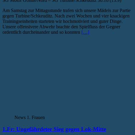
SG Motor Gohlis-Nord – SG Turbine/Schkeuditz 30:16 (13:9)
Am Samstag zur Mittagsstunde trafen sich unsere Mädels zur Partie
gegen Turbine/Schkeuditz. Nach zwei Wochen und vier knackigen
Trainingseinheiten starteten wir hochmotiviert und guter Dinge.
Unsere offensivere Abwehr brachte den Spielfluss der Gegner
ordentlich durcheinander und so konnten
[…]
News 1. Frauen
1.Fr: Ungefährdeter Sieg gegen Lok-Mitte