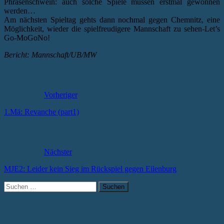
Phrasenschwein: auch solche Spiele müssen erstmal gewonnen
werden…
Am nächsten Spieltag gehts dann nochmal gegen Chemnitz, eine
Möglichkeit, wieder die spielfreudigere Mannschaft zu sehen-Let’s
Go-MoGoNo!
Bericht: Mannschaft/UB/MW
Vorheriger
1.Mä: Revanche (part1)
Nächster
MJE2: Leider kein Sieg im Rückspiel gegen Eilenburg
Suchen
nach: