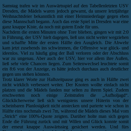
Samstag trafen wir im Auswärtsspiel auf den Tabellenletzten USV
Dresden, die Mädels waren jedoch gewarnt, da unsere letztjährige
Weihnachtsfeier bekanntlich mit einer Heimniederlage gegen eben
diese Mannschaft begann. Auch das erste Spiel in Dresden war eine
ganz knappe Kiste, da noch mit gutem Ende für uns.
Nachdem die ersten Minuten ohne Tore blieben, gingen wir mit 2:0
in Führung, der USV hielt dagegen, ließ uns nicht weiter wegziehen
und schaffte Mitte der ersten Hälfte den Ausgleich. Die Abwehr
kam jetzt zusehends ins schwimmen, die Offensive war glück- und
ideenlos. Viel zu häufig ging der Ball verloren oder der Abschluss
war zu ungenau. Aber auch der USV, hier vor allem ihre Außen,
ließ sehr viele Chancen liegen. Zum Seitenwechsel leuchtete somit
ein 8:6 von der Anzeige, es hätte jedoch durchaus auch deutlicher
gegen uns stehen können.
Trotz klarer Worte zur Halbzeitpause ging es auch in Hälfte zwei
nicht wirklich verbessert weiter. Der Knoten wollte einfach nicht
platzen und die Mädels fanden nur selten zu ihrem Spiel. Zudem
erschwerten noch einige Zeitstrafen die „Aufholjagd“.
Glücklicherweise ließ sich wenigstens unsere Hüterin von der
scheinbaren Planlosigkeit nicht anstecken und parierte wie schon in
Hälfte eins nochmals zwei 7m, während die Mädels dieses Mal vom
„Strich“ eine 100%-Quote zeigten. Darüber holte man sich gegen
Ende die Führung zurück und mit Willen und Glück konnte somit
der erneut knappe Auswärtssieg gesichert werden. Und fürs