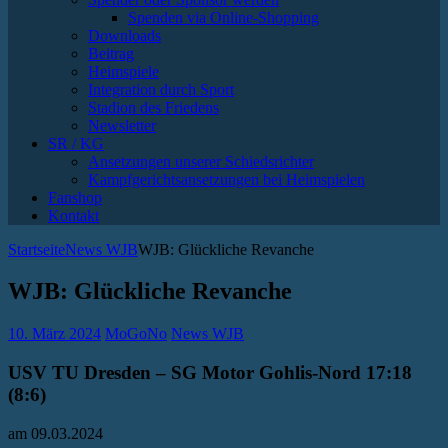
Spenden via Online-Shopping
Downloads
Beitrag
Heimspiele
Integration durch Sport
Stadion des Friedens
Newsletter
SR / KG
Ansetzungen unserer Schiedsrichter
Kampfgerichtsansetzungen bei Heimspielen
Fanshop
Kontakt
Startseite
News WJB
WJB: Glückliche Revanche
WJB: Glückliche Revanche
10. März 2024
MoGoNo
News WJB
USV TU Dresden – SG Motor Gohlis-Nord 17:18
(8:6)
am 09.03.2024