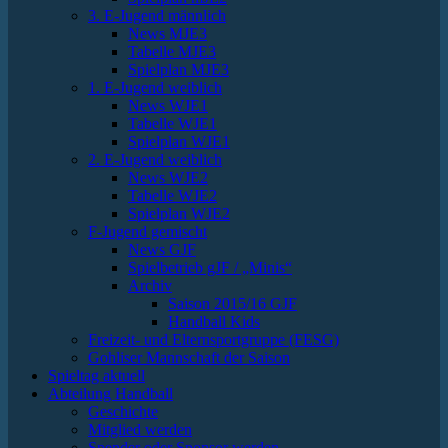
3. E-Jugend männlich
News MJE3
Tabelle MJE3
Spielplan MJE3
1. E-Jugend weiblich
News WJE1
Tabelle WJE1
Spielplan WJE1
2. E-Jugend weiblich
News WJE2
Tabelle WJE2
Spielplan WJE2
F-Jugend gemischt
News GJF
Spielbetrieb gJF / „Minis“
Archiv
Saison 2015/16 GJF
Handball Kids
Freizeit- und Elternsportgruppe (FESG)
Gohliser Mannschaft der Saison
Spieltag aktuell
Abteilung Handball
Geschichte
Mitglied werden
Spender oder Sponsor werden