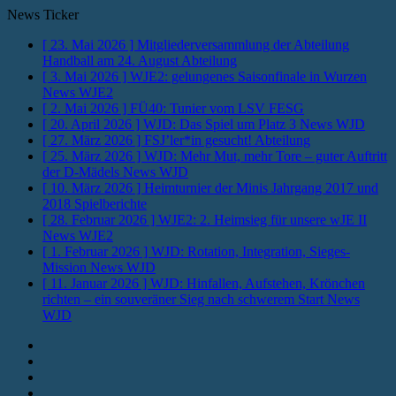
News Ticker
[ 23. Mai 2026 ]
Mitgliederversammlung der Abteilung
Handball am 24. August
Abteilung
[ 3. Mai 2026 ]
WJE2: gelungenes Saisonfinale in Wurzen
News WJE2
[ 2. Mai 2026 ]
FÜ40: Tunier vom LSV
FESG
[ 20. April 2026 ]
WJD: Das Spiel um Platz 3
News WJD
[ 27. März 2026 ]
FSJ’ler*in gesucht!
Abteilung
[ 25. März 2026 ]
WJD: Mehr Mut, mehr Tore – guter Auftritt
der D-Mädels
News WJD
[ 10. März 2026 ]
Heimturnier der Minis Jahrgang 2017 und
2018
Spielberichte
[ 28. Februar 2026 ]
WJE2: 2. Heimsieg für unsere wJE II
News WJE2
[ 1. Februar 2026 ]
WJD: Rotation, Integration, Sieges-
Mission
News WJD
[ 11. Januar 2026 ]
WJD: Hinfallen, Aufstehen, Krönchen
richten – ein souveräner Sieg nach schwerem Start
News
WJD
Instagram
Fotos
Facebook
Youtube