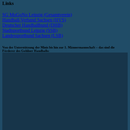
Links
SG MoGoNo Leipzig (Gesamtverein)
Handball-Verband Sachsen (HVS)
Deutscher Handballbund (DHB)
Stadtsportbund Leipzig (SSB)
Landessportbund Sachsen (LSB)
Von der Unterstützung der Minis bis hin zur 1. Männermannschaft – das sind die
Förderer des Gohliser Handballs: