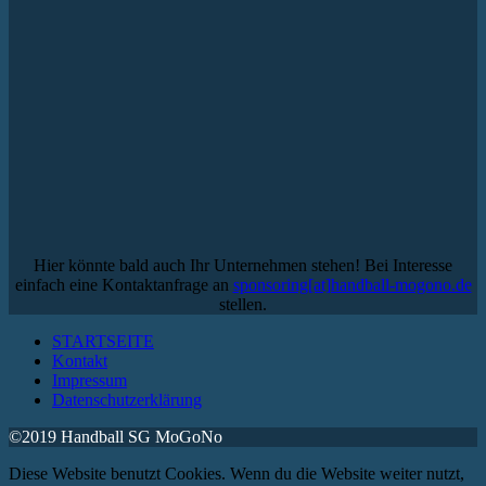
Hier könnte bald auch Ihr Unternehmen stehen! Bei Interesse
einfach eine Kontaktanfrage an
sponsoring[at]handball-mogono.de
stellen.
STARTSEITE
Kontakt
Impressum
Datenschutzerklärung
©2019 Handball SG MoGoNo
Diese Website benutzt Cookies. Wenn du die Website weiter nutzt,