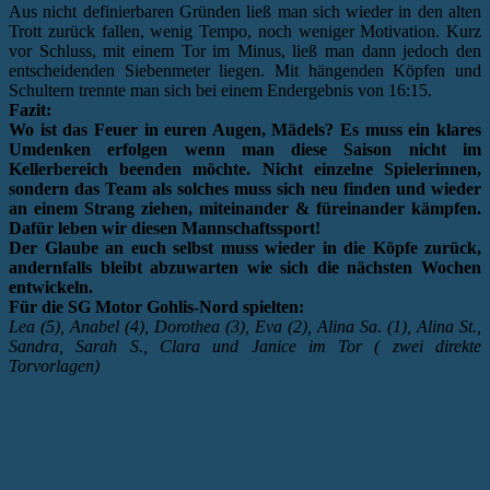
Aus nicht definierbaren Gründen ließ man sich wieder in den alten
Trott zurück fallen, wenig Tempo, noch weniger Motivation. Kurz
vor Schluss, mit einem Tor im Minus, ließ man dann jedoch den
entscheidenden Siebenmeter liegen. Mit hängenden Köpfen und
Schultern trennte man sich bei einem Endergebnis von 16:15.
Fazit:
Wo ist das Feuer in euren Augen, Mädels? Es muss ein klares
Umdenken erfolgen wenn man diese Saison nicht im
Kellerbereich beenden möchte. Nicht einzelne Spielerinnen,
sondern das Team als solches muss sich neu finden und wieder
an einem Strang ziehen, miteinander & füreinander kämpfen.
Dafür leben wir diesen Mannschaftssport!
Der Glaube an euch selbst muss wieder in die Köpfe zurück,
andernfalls bleibt abzuwarten wie sich die nächsten Wochen
entwickeln.
Für die SG Motor Gohlis-Nord spielten:
Lea (5), Anabel (4), Dorothea (3), Eva (2), Alina Sa. (1), Alina St.,
Sandra, Sarah S., Clara und Janice im Tor ( zwei direkte
Torvorlagen)