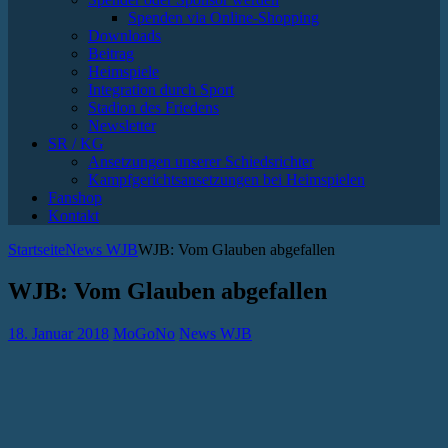
Spenden via Online-Shopping
Downloads
Beitrag
Heimspiele
Integration durch Sport
Stadion des Friedens
Newsletter
SR / KG
Ansetzungen unserer Schiedsrichter
Kampfgerichtsansetzungen bei Heimspielen
Fanshop
Kontakt
Startseite
News WJB
WJB: Vom Glauben abgefallen
WJB: Vom Glauben abgefallen
18. Januar 2018
MoGoNo
News WJB