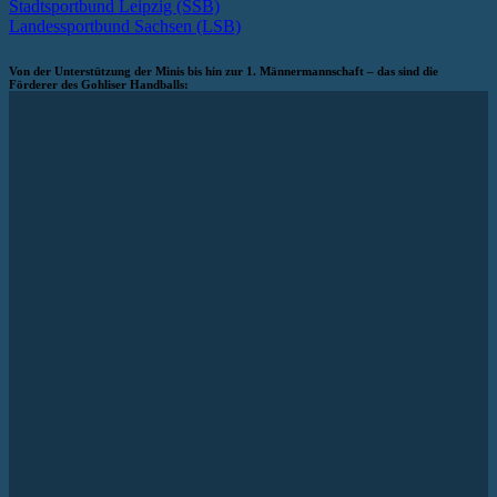
Stadtsportbund Leipzig (SSB)
Landessportbund Sachsen (LSB)
Von der Unterstützung der Minis bis hin zur 1. Männermannschaft – das sind die
Förderer des Gohliser Handballs: