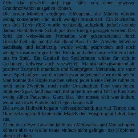
Ziele klar gesteckt und man hätte von einer gewissen
Grundmotivation ausgehen können.
Die ersten Minuten vergingen schleppend, die Mädels wirkten
wenig konzentriert und noch weniger strukturiert. Ein Rückstand
von drei Toren (0:3) wurde rechtzeitig aufgeholt, jedoch konnte
daraus ebenfalls kein Schub positiver Energie gezogen werden. Das
Spiel der weiss-blauen Formation war gekennzeichnet durch
Unsicherheit und nicht ausreichend Biss. In der Abwehr teilweise
nachlässig und halbherzig, wurde wenig gesprochen und noch
weniger zusammen gearbeitet. Einzig und allein unsere Hüterin hielt
uns im Spiel. Ein Großteil der Spielerinnen wirkte für sich in
Gedanken, teilweise auch verzweifelt. Mannschaftszusammenhalt,
positiver Zuspruch innerhalb und Kampfgeist, Merkmale, die sonst
unser Spiel prägen, wurden heute zwar angedeutet aber nicht gelebt.
Man konnte die Köpfe rauchen sehen: jeder kleine Fehler führte zu
noch mehr Zweifeln, noch mehr Unsicherheit. Fern vom freien,
intuitiven Spiel, fand man sich mit immerhin einem Tor im Plus zum
wenig süßen Pausentee. Ganz klar, hier musste sich was ändern,
wenn man zwei Punkte nicht liegen lassen will.
Die zweite Halbzeit begann vielversprechend: mit viel Tempo und
Durchsetzungskraft bauten die Mädels den Vorsprung auf drei Tore
aus.
Allein aus dieser Tatsache hätte man Motivation und Mut schöpfen
können aber es wollte heute einfach nicht gelingen das Köpfchen
oben zu halten.