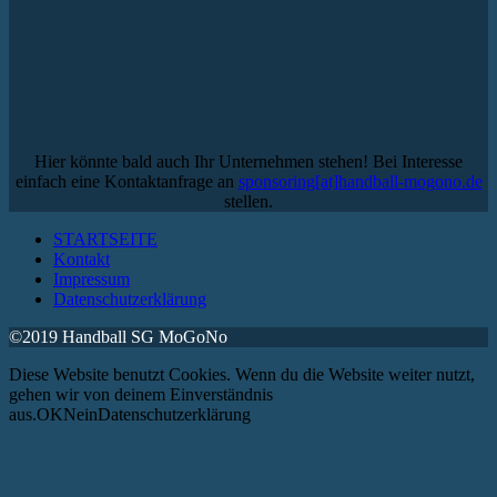
Hier könnte bald auch Ihr Unternehmen stehen! Bei Interesse
einfach eine Kontaktanfrage an
sponsoring[at]handball-mogono.de
stellen.
STARTSEITE
Kontakt
Impressum
Datenschutzerklärung
©2019 Handball SG MoGoNo
Diese Website benutzt Cookies. Wenn du die Website weiter nutzt,
gehen wir von deinem Einverständnis
aus.OKNeinDatenschutzerklärung