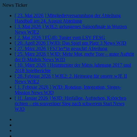
News Ticker
[ 23. Mai 2026 ]
Mitgliederversammlung der Abteilung
Handball am 24. August
Abteilung
[ 3. Mai 2026 ]
WJE2: gelungenes Saisonfinale in Wurzen
News WJE2
[ 2. Mai 2026 ]
FÜ40: Tunier vom LSV
FESG
[ 20. April 2026 ]
WJD: Das Spiel um Platz 3
News WJD
[ 27. März 2026 ]
FSJ’ler*in gesucht!
Abteilung
[ 25. März 2026 ]
WJD: Mehr Mut, mehr Tore – guter Auftritt
der D-Mädels
News WJD
[ 10. März 2026 ]
Heimturnier der Minis Jahrgang 2017 und
2018
Spielberichte
[ 28. Februar 2026 ]
WJE2: 2. Heimsieg für unsere wJE II
News WJE2
[ 1. Februar 2026 ]
WJD: Rotation, Integration, Sieges-
Mission
News WJD
[ 11. Januar 2026 ]
WJD: Hinfallen, Aufstehen, Krönchen
richten – ein souveräner Sieg nach schwerem Start
News
WJD
Instagram
Fotos
Facebook
Youtube