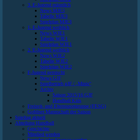
3. E-Jugend männlich
News MJE3
Tabelle MJE3
Spielplan MJE3
1. E-Jugend weiblich
News WJE1
Tabelle WJE1
Spielplan WJE1
2. E-Jugend weiblich
News WJE2
Tabelle WJE2
Spielplan WJE2
F-Jugend gemischt
News GJF
Spielbetrieb gJF / „Minis“
Archiv
Saison 2015/16 GJF
Handball Kids
Freizeit- und Elternsportgruppe (FESG)
Gohliser Mannschaft der Saison
Spieltag aktuell
Abteilung Handball
Geschichte
Mitglied werden
Spender oder Sponsor werden