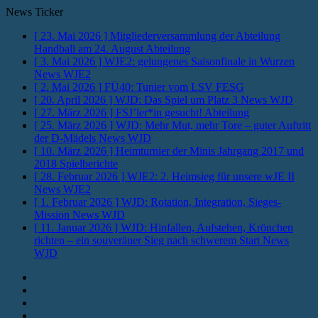
News Ticker
[ 23. Mai 2026 ]
Mitgliederversammlung der Abteilung
Handball am 24. August
Abteilung
[ 3. Mai 2026 ]
WJE2: gelungenes Saisonfinale in Wurzen
News WJE2
[ 2. Mai 2026 ]
FÜ40: Tunier vom LSV
FESG
[ 20. April 2026 ]
WJD: Das Spiel um Platz 3
News WJD
[ 27. März 2026 ]
FSJ’ler*in gesucht!
Abteilung
[ 25. März 2026 ]
WJD: Mehr Mut, mehr Tore – guter Auftritt
der D-Mädels
News WJD
[ 10. März 2026 ]
Heimturnier der Minis Jahrgang 2017 und
2018
Spielberichte
[ 28. Februar 2026 ]
WJE2: 2. Heimsieg für unsere wJE II
News WJE2
[ 1. Februar 2026 ]
WJD: Rotation, Integration, Sieges-
Mission
News WJD
[ 11. Januar 2026 ]
WJD: Hinfallen, Aufstehen, Krönchen
richten – ein souveräner Sieg nach schwerem Start
News
WJD
Instagram
Fotos
Facebook
Youtube