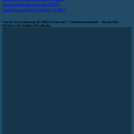
Stadtsportbund Leipzig (SSB)
Landessportbund Sachsen (LSB)
Von der Unterstützung der Minis bis hin zur 1. Männermannschaft – das sind die
Förderer des Gohliser Handballs: