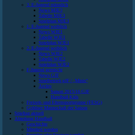
3. E-Jugend männlich
News MJE3
Tabelle MJE3
Spielplan MJE3
1. E-Jugend weiblich
News WJE1
Tabelle WJE1
Spielplan WJE1
2. E-Jugend weiblich
News WJE2
Tabelle WJE2
Spielplan WJE2
F-Jugend gemischt
News GJF
Spielbetrieb gJF / „Minis“
Archiv
Saison 2015/16 GJF
Handball Kids
Freizeit- und Elternsportgruppe (FESG)
Gohliser Mannschaft der Saison
Spieltag aktuell
Abteilung Handball
Geschichte
Mitglied werden
Spender oder Sponsor werden