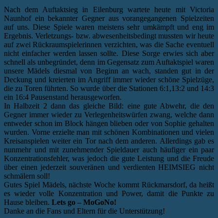
Nach dem Auftaktsieg in Eilenburg wartete heute mit Victoria
Naunhof ein bekannter Gegner aus vorangegangenen Spielzeiten
auf uns. Diese Spiele waren meistens sehr umkämpft und eng im
Ergebnis. Verletzungs- bzw. abwesenheitsbedingt mussten wir heute
auf zwei Rückraumspielerinnen verzichten, was die Sache eventuell
nicht einfacher werden lassen sollte. Diese Sorge erwies sich aber
schnell als unbegründet, denn im Gegensatz zum Auftaktspiel waren
unsere Mädels diesmal von Beginn an wach, standen gut in der
Deckung und kreierten im Angriff immer wieder schöne Spielzüge,
die zu Toren führten. So wurde über die Stationen 6:1,13:2 und 14:3
ein 16:4 Pausenstand herausgeworfen.
In Halbzeit 2 dann das gleiche Bild: eine gute Abwehr, die den
Gegner immer wieder zu Verlegenheitswürfen zwang, welche dann
entweder schon im Block hängen blieben oder von Sophie gehalten
wurden. Vorne erzielte man mit schönen Kombinationen und vielen
Kreisanspielen weiter ein Tor nach dem anderen. Allerdings gab es
nunmehr und mit zunehmender Spieldauer auch häufiger ein paar
Konzentrationsfehler, was jedoch die gute Leistung und die Freude
über einen jederzeit souveränen und verdienten HEIMSIEG nicht
schmälern soll!
Gutes Spiel Mädels, nächste Woche kommt Rückmarsdorf, da heißt
es wieder volle Konzentration und Power, damit die Punkte zu
Hause bleiben.
Lets go – MoGoNo!
Danke an die Fans und Eltern für die Unterstützung!