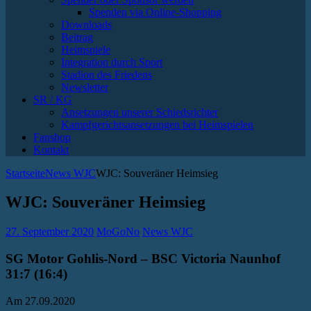
Spenden via Online-Shopping
Downloads
Beitrag
Heimspiele
Integration durch Sport
Stadion des Friedens
Newsletter
SR / KG
Ansetzungen unserer Schiedsrichter
Kampfgerichtsansetzungen bei Heimspielen
Fanshop
Kontakt
Startseite
News WJC
WJC: Souveräner Heimsieg
WJC: Souveräner Heimsieg
27. September 2020
MoGoNo
News WJC
SG Motor Gohlis-Nord – BSC Victoria Naunhof
31:7 (16:4)
Am 27.09.2020