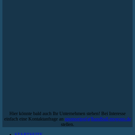
Hier könnte bald auch Ihr Unternehmen stehen! Bei Interesse
einfach eine Kontaktanfrage an
sponsoring[at]handball-mogono.de
stellen.
STARTSEITE