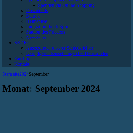
Spenden via Online-Shopping
Downloads
Beitrag
Heimspiele
Integration durch Sport
Stadion des Friedens
Newsletter
SR / KG
Ansetzungen unserer Schiedsrichter
Kampfgerichtsansetzungen bei Heimspielen
Fanshop
Kontakt
Startseite
2024
September
Monat:
September 2024