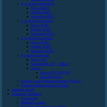
3. E-Jugend männlich
News MJE3
Tabelle MJE3
Spielplan MJE3
1. E-Jugend weiblich
News WJE1
Tabelle WJE1
Spielplan WJE1
2. E-Jugend weiblich
News WJE2
Tabelle WJE2
Spielplan WJE2
F-Jugend gemischt
News GJF
Spielbetrieb gJF / „Minis“
Archiv
Saison 2015/16 GJF
Handball Kids
Freizeit- und Elternsportgruppe (FESG)
Gohliser Mannschaft der Saison
Spieltag aktuell
Abteilung Handball
Geschichte
Mitglied werden
Spender oder Sponsor werden