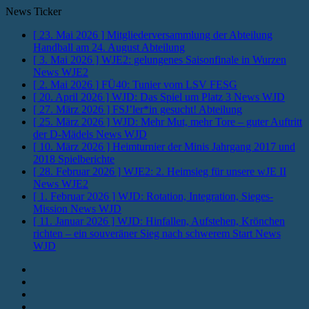
News Ticker
[ 23. Mai 2026 ]
Mitgliederversammlung der Abteilung
Handball am 24. August
Abteilung
[ 3. Mai 2026 ]
WJE2: gelungenes Saisonfinale in Wurzen
News WJE2
[ 2. Mai 2026 ]
FÜ40: Tunier vom LSV
FESG
[ 20. April 2026 ]
WJD: Das Spiel um Platz 3
News WJD
[ 27. März 2026 ]
FSJ’ler*in gesucht!
Abteilung
[ 25. März 2026 ]
WJD: Mehr Mut, mehr Tore – guter Auftritt
der D-Mädels
News WJD
[ 10. März 2026 ]
Heimturnier der Minis Jahrgang 2017 und
2018
Spielberichte
[ 28. Februar 2026 ]
WJE2: 2. Heimsieg für unsere wJE II
News WJE2
[ 1. Februar 2026 ]
WJD: Rotation, Integration, Sieges-
Mission
News WJD
[ 11. Januar 2026 ]
WJD: Hinfallen, Aufstehen, Krönchen
richten – ein souveräner Sieg nach schwerem Start
News
WJD
Instagram
Fotos
Facebook
Youtube