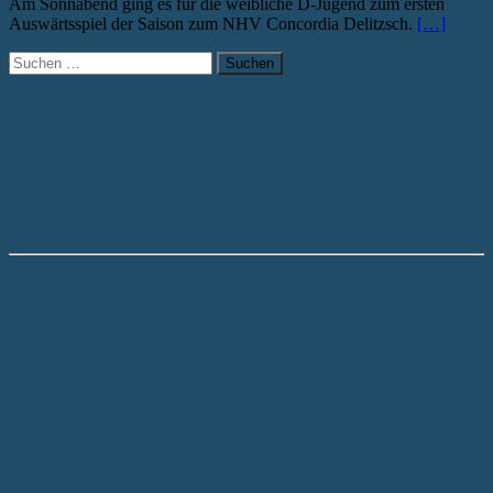
Am Sonnabend ging es für die weibliche D-Jugend zum ersten
Auswärtsspiel der Saison zum NHV Concordia Delitzsch.
[…]
Suchen
nach: