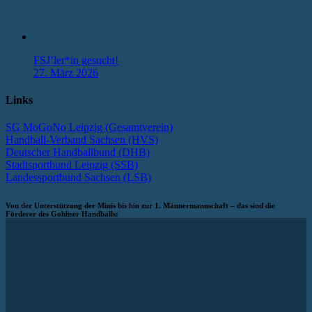
FSJ’ler*in gesucht!
27. März 2026
Links
SG MoGoNo Leipzig (Gesamtverein)
Handball-Verband Sachsen (HVS)
Deutscher Handballbund (DHB)
Stadtsportbund Leipzig (SSB)
Landessportbund Sachsen (LSB)
Von der Unterstützung der Minis bis hin zur 1. Männermannschaft – das sind die
Förderer des Gohliser Handballs: